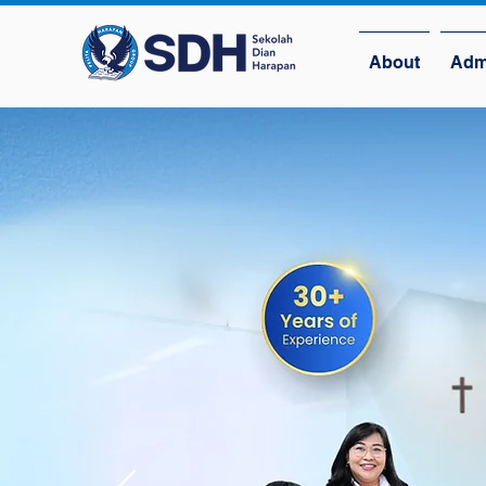
About
Adm