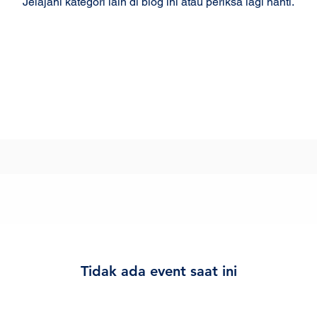
Jelajahi kategori lain di blog ini atau periksa lagi nanti.
Tidak ada event saat ini