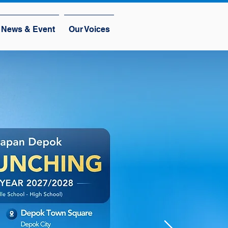
News & Event
Our Voices