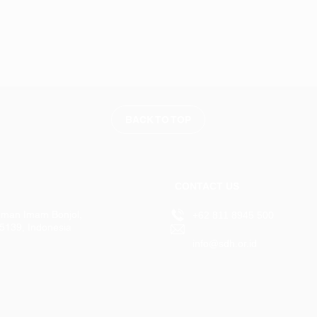
BACK TO TOP
CONTACT US
aman Imam Bonjol,
+62 811 8945 500
15139, Indonesia
info@sdh.or.id