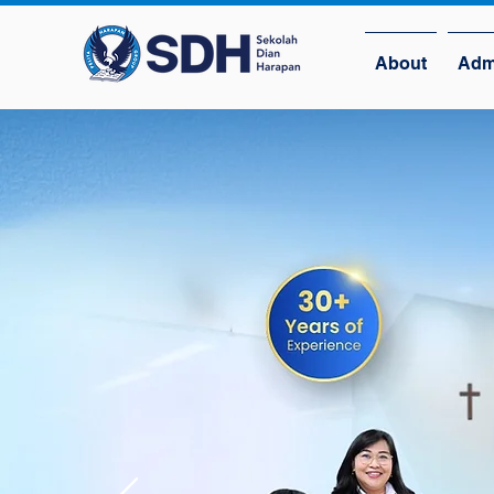
About
Adm