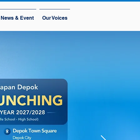
News & Event
Our Voices