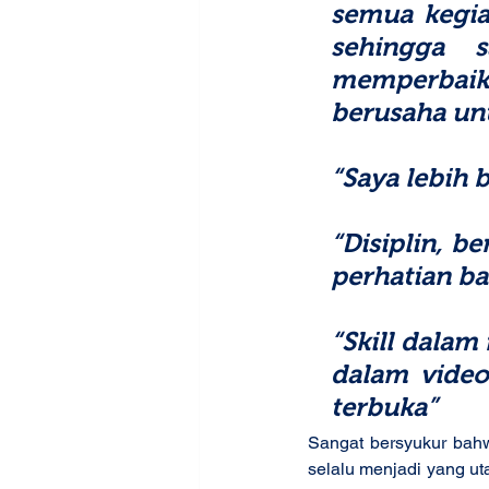
semua kegia
sehingga s
memperbaiki
berusaha un
“Saya lebih
“Disiplin, be
perhatian ba
“Skill dala
dalam video
terbuka”
Sangat bersyukur bahw
selalu menjadi yang u