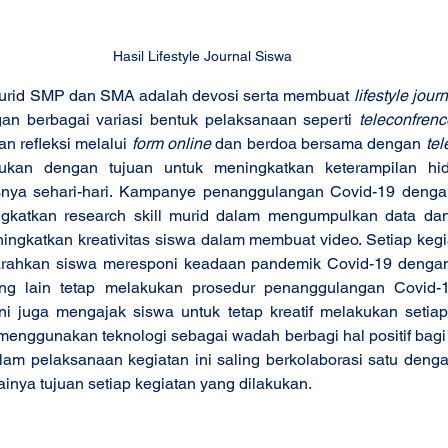
Hasil Lifestyle Journal Siswa 
murid SMP dan SMA adalah devosi serta membuat 
lifestyle jour
an berbagai variasi bentuk pelaksanaan seperti
 teleconfrenc
n refleksi melalui 
form online
 dan berdoa bersama dengan 
tel
kukan dengan tujuan untuk meningkatkan keterampilan hi
asnya sehari-hari. Kampanye penanggulangan Covid-19 deng
gkatkan research skill murid dalam mengumpulkan data dan 
ningkatkan kreativitas siswa dalam membuat video. Setiap kegia
rahkan siswa meresponi keadaan pandemik Covid-19 dengan l
g lain tetap melakukan prosedur penanggulangan Covid-1
ni juga mengajak siswa untuk tetap kreatif melakukan setiap 
enggunakan teknologi sebagai wadah berbagi hal positif bagi o
lam pelaksanaan kegiatan ini saling berkolaborasi satu denga
ainya tujuan setiap kegiatan yang dilakukan.