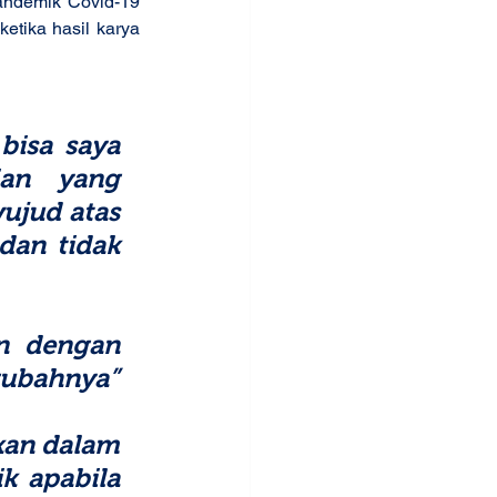
ndemik Covid-19 
tika hasil karya 
isa saya 
an yang 
ujud atas 
an tidak 
n dengan 
gubahnya”
kan dalam 
k apabila 