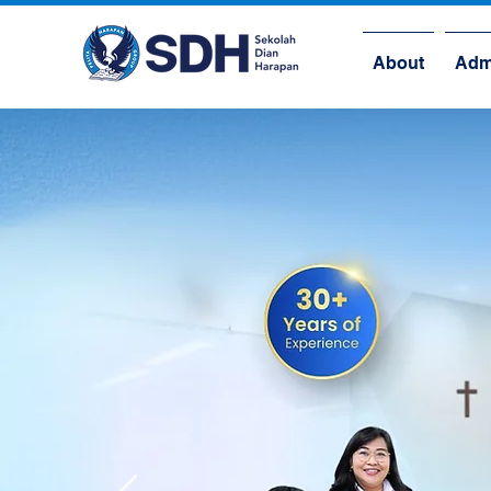
About
Adm