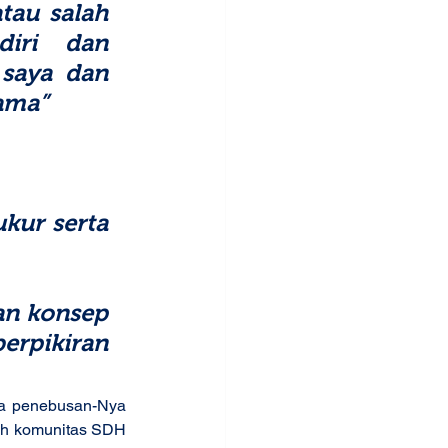
au salah 
iri dan 
saya dan 
ama”
kur serta 
n konsep 
rpikiran 
ya penebusan-Nya 
uh komunitas SDH 