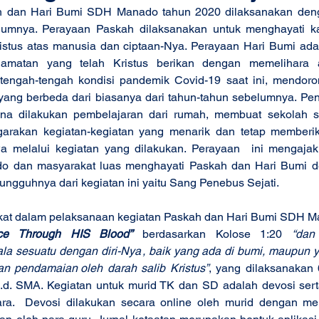
elumnya. Perayaan Paskah dilaksanakan untuk menghayati ka
ristus atas manusia dan ciptaan-Nya. Perayaan Hari Bumi ada
elamatan yang telah Kristus berikan dengan memelihara 
tengah-tengah kondisi pandemik Covid-19 saat ini, mendoro
ang berbeda dari biasanya dari tahun-tahun sebelumnya. Pe
ana dilakukan pembelajaran dari rumah, membuat sekolah se
garakan kegiatan-kegiatan yang menarik dan tetap memberik
wa melalui kegiatan yang dilakukan. Perayaan  ini mengajak
 dan masyarakat luas menghayati Paskah dan Hari Bumi de
sungguhnya dari kegiatan ini yaitu Sang Penebus Sejati.
ce Through HIS Blood”
 berdasarkan Kolose 1:20
 “dan 
a sesuatu dengan diri-Nya , baik yang ada di bumi, maupun ya
 pendamaian  oleh darah salib Kristus”
, yang dilaksanakan 6
.d. SMA. Kegiatan untuk murid TK dan SD adalah devosi sert
ra.  Devosi dilakukan secara online oleh murid dengan me