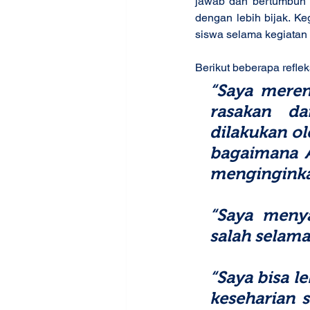
jawab dan bertumbuh 
dengan lebih bijak. Ke
siswa selama kegiatan 
Berikut beberapa refle
“Saya meren
rasakan d
dilakukan ol
bagaimana A
menginginka
“Saya menya
salah selam
“Saya bisa l
keseharian s