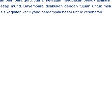
kan oleh para guru. Jurnal ketaatan merupakan bentuk aplikasi 
setiap murid. Sayembara dilakukan dengan tujuan untuk mela
is kegiatan kecil yang berdampak besar untuk kesehatan. 