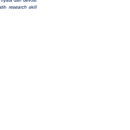
nyata dari devosi 
tih 
research skill