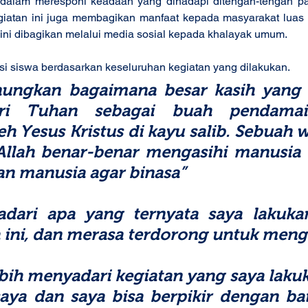
dalam meresponi keadaan yang dihadapi ditengah-tengah pa
giatan ini juga membagikan manfaat kepada masyarakat luas ke
ini dibagikan melalui media sosial kepada khalayak umum. 
ksi siswa berdasarkan keseluruhan kegiatan yang dilakukan.
ungkan bagaimana besar kasih yang b
ari Tuhan sebagai buah pendamai
eh Yesus Kristus di kayu salib. Sebuah w
llah benar-benar mengasihi manusia d
n manusia agar binasa”
dari apa yang ternyata saya lakuka
a ini, dan merasa terdorong untuk men
ebih menyadari kegiatan yang saya laku
aya dan saya bisa berpikir dengan bai