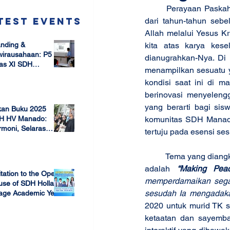
	Perayaan Paskah dan Hari Bumi SDH Manado tahun 2020 dilaksanakan dengan cara berbeda 
test Events
dari tahun-tahun seb
Allah melalui Yesus K
nding &
kita atas karya kes
wirausahaan: P5
dianugrahkan-Nya. Di 
as XI SDH
menampilkan sesuatu y
arang –
kondisi saat ini di m
 17, 2025
mbangun Jiwa
ausaha Sejak Dini
berinovasi menyeleng
yang berarti bagi sis
kan Buku 2025
komunitas SDH Manado
H HV Manado:
moni, Selaras
tertuju pada esensi se
lam Keberagaman
 7, 2025
	Tema yang diangkat dalam pelaksanaan kegiatan Paskah dan Hari Bumi SDH Manado tahun 2020 
adalah 
“Making Pea
itation to the Open
memperdamaikan  segal
use of SDH Holland
sesudah Ia mengadakan
lage Academic Year
24/2025
2020 untuk murid TK s
 13, 2023
ketaatan dan sayemba