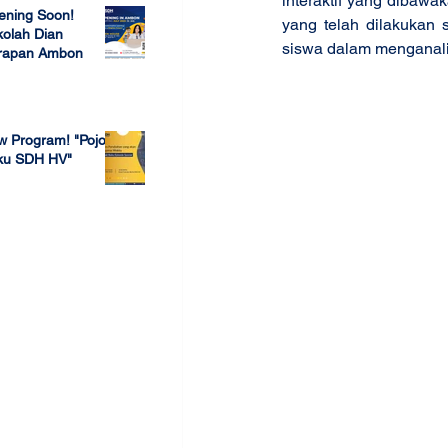
interaktif yang dibawa
ening Soon!
yang telah dilakukan 
olah Dian
siswa dalam menganalis
rapan Ambon
 23, 2022
w Program! "Pojok
ku SDH HV"
 4, 2022