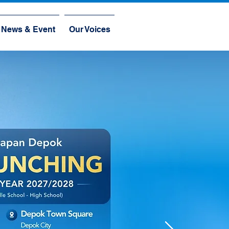
News & Event
Our Voices