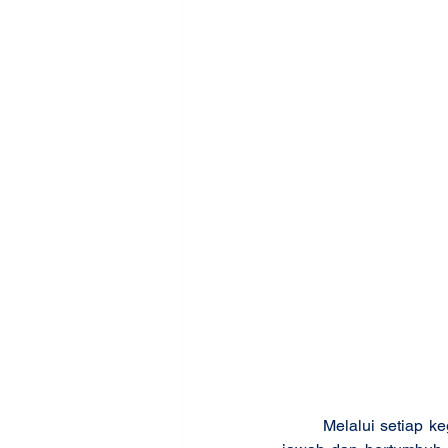
	Melalui setiap kegiatan ini seluruh anggota komunitas semakin menyadari, semakin bertanggung 