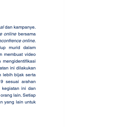
nal
 dan kampanye. 
e online
 bersama 
econfrence online
. 
dup murid dalam 
an membuat video 
mengidentifikasi 
tan ini dilakukan 
ebih bijak serta 
9 sesuai arahan 
kegiatan ini dan 
rang lain. Setiap 
n yang lain untuk 