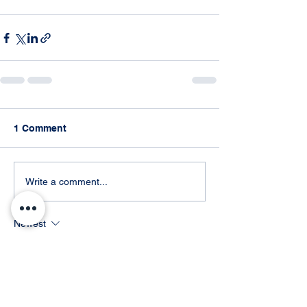
1 Comment
Write a comment...
Newest
Moxmedd Alli
Jun 08
Je pense qu’il ne faut jamais choisir un club 
de jeux en ligne uniquement parce qu’il 