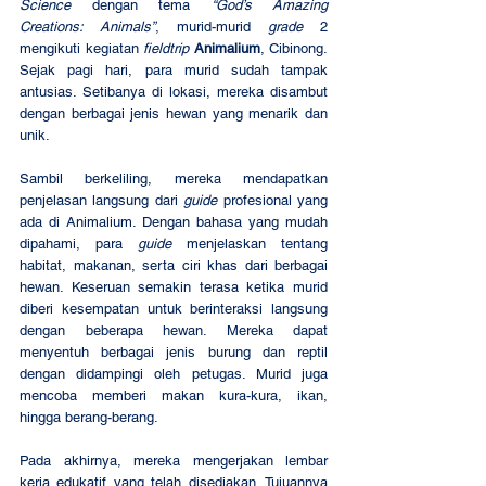
Science
 dengan tema 
“God’s Amazing 
Creations: Animals”
, murid-murid 
grade
 2 
mengikuti kegiatan 
fieldtrip
Animalium
, Cibinong. 
Sejak pagi hari, para murid sudah tampak 
antusias. Setibanya di lokasi, mereka disambut 
dengan berbagai jenis hewan yang menarik dan 
unik.
Sambil berkeliling, mereka mendapatkan 
penjelasan langsung dari 
guide
 profesional yang 
ada di Animalium. Dengan bahasa yang mudah 
dipahami, para 
guide
 menjelaskan tentang 
habitat, makanan, serta ciri khas dari berbagai 
hewan. Keseruan semakin terasa ketika murid 
diberi kesempatan untuk berinteraksi langsung 
dengan beberapa hewan. Mereka dapat 
menyentuh berbagai jenis burung dan reptil 
dengan didampingi oleh petugas. Murid juga 
mencoba memberi makan kura-kura, ikan, 
hingga berang-berang.
Pada akhirnya, mereka mengerjakan lembar 
kerja edukatif yang telah disediakan. Tujuannya 