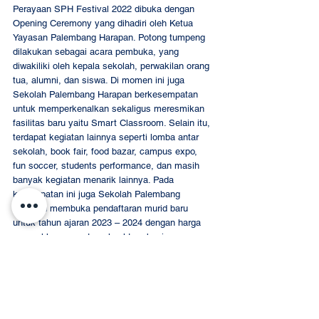
Perayaan SPH Festival 2022 dibuka dengan 
Opening Ceremony yang dihadiri oleh Ketua 
Yayasan Palembang Harapan. Potong tumpeng 
dilakukan sebagai acara pembuka, yang 
diwakiliki oleh kepala sekolah, perwakilan orang 
tua, alumni, dan siswa. Di momen ini juga 
Sekolah Palembang Harapan berkesempatan 
untuk memperkenalkan sekaligus meresmikan 
fasilitas baru yaitu Smart Classroom. Selain itu, 
terdapat kegiatan lainnya seperti lomba antar 
sekolah, book fair, food bazar, campus expo, 
fun soccer, students performance, dan masih 
banyak kegiatan menarik lainnya. Pada 
kesempatan ini juga Sekolah Palembang 
Harapan membuka pendaftaran murid baru 
untuk tahun ajaran 2023 – 2024 dengan harga 
promo khusus serta school tour bagi para orang 
tua atau pengunjung lain yang tertarik untuk 
melihat ruangan kelas, aktivitas murid, dan 
berbagai hasil karya murid. 
Semoga melalui perayaan 
SPH Festival 2022
, 