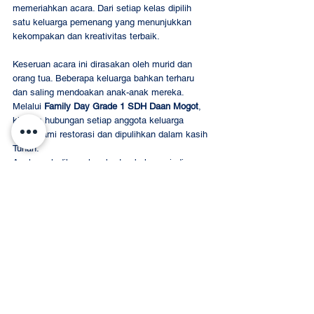
memeriahkan acara. Dari setiap kelas dipilih 
satu keluarga pemenang yang menunjukkan 
kekompakan dan kreativitas terbaik.
Keseruan acara ini dirasakan oleh murid dan 
orang tua. Beberapa keluarga bahkan terharu 
dan saling mendoakan anak-anak mereka. 
Melalui 
Family Day Grade 1 SDH Daan Mogot
, 
kiranya hubungan setiap anggota keluarga 
mengalami restorasi dan dipulihkan dalam kasih 
Tuhan.
Anak-anak diharapkan bertumbuh menjadi 
pribadi yang takut akan Tuhan, bahagia, dan 
berprestasi dalam setiap aspek kehidupan. 
(VS)
SDH DAAN MOGOT
Event Recap