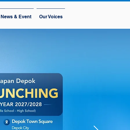
News & Event
Our Voices