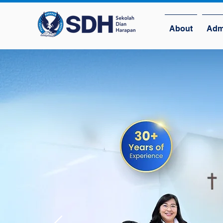
About
Adm