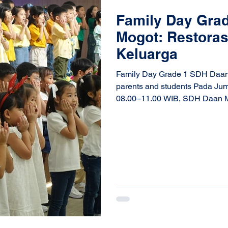
Family Day Gra
Mogot: Restoras
Keluarga
Family Day Grade 1 SDH Daan 
parents and students Pada Ju
08.00–11.00 WIB, SDH Daan Mogot mengadakan F
Grade 1 SDH Daan Mogot yang dihadiri oleh seluruh murid kelas
1 beserta orang tua mereka. Tu
murid belajar bersyukur atas 
Tuhan. Sejak dini, mereka diaj
menjaga kerukunan, serta me
kasih—ba