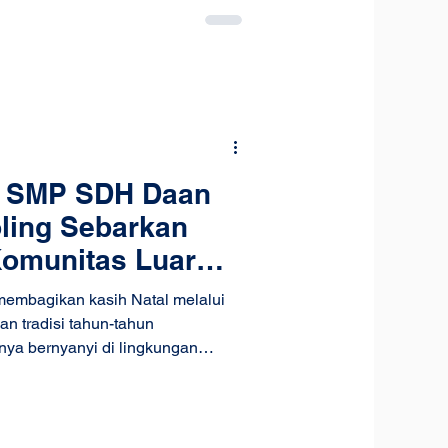
l SMP SDH Daan
ling Sebarkan
Komunitas Luar
mbagikan kasih Natal melalui
n tradisi tahun-tahun
nya bernyanyi di lingkungan
al SMP mengajak murid untuk terjun
ui kegiatan Christmas Carol SMP
 dirancang untuk melatih murid
gan orang-orang di luar lingkaran