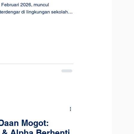
 Februari 2026, muncul
terdengar di lingkungan sekolah:
ayakan dengan makna yang sama
agi sebagian murid, Imlek identik
ah. Bagi yang lain, momen ini
ri realita tersebut, Podcast Imlek
Daan Mogot:
& Alpha Berhenti