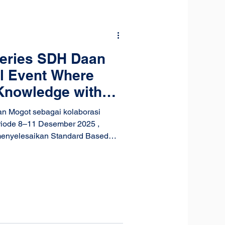
Series SDH Daan
l Event Where
Knowledge with
n Mogot sebagai kolaborasi
riode 8–11 Desember 2025 ,
enyelesaikan Standard Based
akan sebuah
ents Teach Series SDH Daan
eberapa orang tua diundang untuk
alaman sesuai dengan profesi
ini menjadi ruang pembelajaran