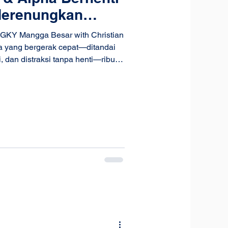
Merenungkan
an
 GKY Mangga Besar with Christian
a yang bergerak cepat—ditandai
, dan distraksi tanpa henti—ribuan
am satu ruangan yang sama.
u peringkat, melainkan untuk
erdoa, dan mengingat kembali
 Dalam rangkaian HSKI 2026 SDH
id dan guru dari berbagai sekolah