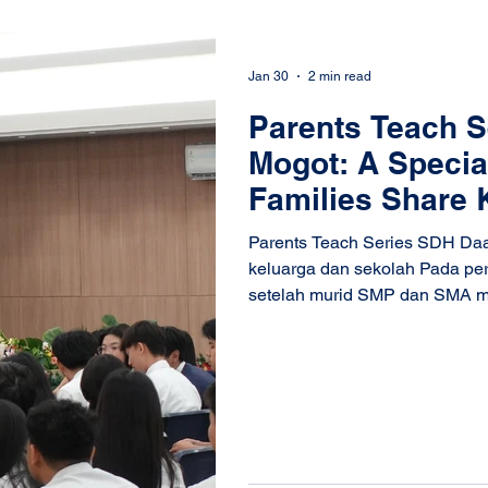
Jan 30
2 min read
Parents Teach 
Mogot: A Specia
Families Share 
Students
Parents Teach Series SDH Daa
keluarga dan sekolah Pada pe
setelah murid SMP dan SMA m
Assessment (SBA) , SDH Daan Mogot mengad
kegiatan khusus bernama Par
Mogot . Melalui program ini, b
berbagi pengetahuan dan peng
mereka sehari-hari. Kegiatan 
yang bermakna, di mana murid