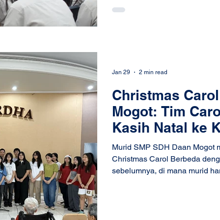
Jan 29
2 min read
Christmas Caro
Mogot: Tim Caro
Kasih Natal ke 
Sekolah
Murid SMP SDH Daan Mogot me
Christmas Carol Berbeda denga
sebelumnya, di mana murid ha
sekolah, tahun ini Panitia Nat
langsung ke masyarakat melal
SDH Daan Mogot . Kegiatan ini
berbagi kebahagiaan Natal den