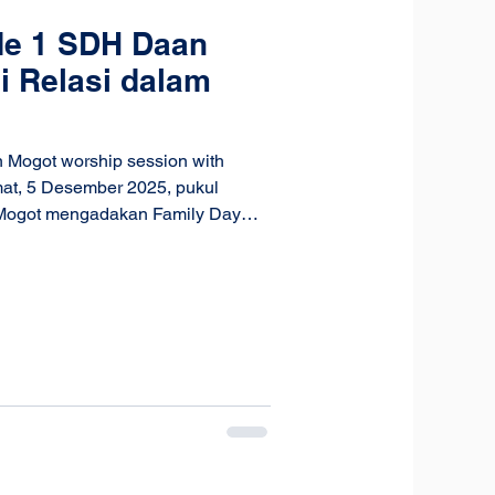
de 1 SDH Daan
i Relasi dalam
Mogot worship session with
mat, 5 Desember 2025, pukul
amily Day
juan dari acara ini adalah agar
keluarga yang telah dianugerahkan
ak untuk menghargai relasi,
numbuhkan sikap peduli dan penuh