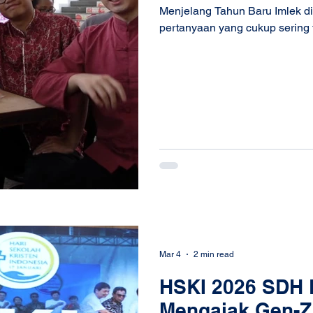
Menjelang Tahun Baru Imlek di
pertanyaan yang cukup sering 
apakah Imlek masih bisa dir
oleh generasi muda saat ini? B
dengan angpao dan libur sekol
terasa biasa saja. Berangkat da
SDH Daan Mogot 2026 menghadirkan ruang percakapan yang
mengaja
Mar 4
2 min read
HSKI 2026 SDH 
Mengajak Gen-Z 