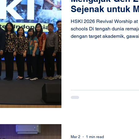
Sejenak untuk 
Proses Kehidup
HSKI 2026 Revival Worship at
schools Di tengah dunia remaj
dengan target akademik, gawai
murid dan guru berkumpul dal
Bukan untuk mengejar nilai ata
berhenti sejenak, merenung, b
mengapa pendidikan dimulai.
Daan Mogot , sekitar 2.500 mur
K
Mar 2
1 min read