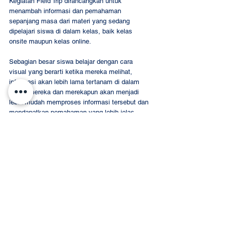
Kegiatan Field Trip dirancangkan untuk 
menambah informasi dan pemahaman 
sepanjang masa dari materi yang sedang 
dipelajari siswa di dalam kelas, baik kelas 
onsite maupun kelas online.  
Sebagian besar siswa belajar dengan cara 
visual yang berarti ketika mereka melihat, 
informasi akan lebih lama tertanam di dalam 
benak mereka dan merekapun akan menjadi 
lebih mudah memproses informasi tersebut dan 
mendapatkan pemahaman yang lebih jelas. 
Demikian pula dengan SDHLV.  Kegiatan Field 
Trip dilakukan oleh setiap grade level bisa 
sebagai hook, yaitu kegiatan yang dilakukan 
sebelum memulai satu tema pembelajaran 
diajarkan, atau bisa sebagai culminating 
activity, yaitu sebagai penutup satu tema 
pembelajaran.  Hal tersebut sangat membantu 
bagi siswa maupun guru karena menjadikan 
materi belajar semakin nyata. 