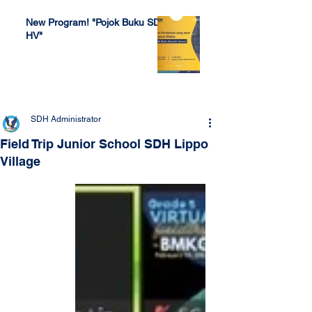
New Program! "Pojok Buku SDH
HV"
Jul 4, 2022
SDH Administrator
Field Trip Junior School SDH Lippo
Village