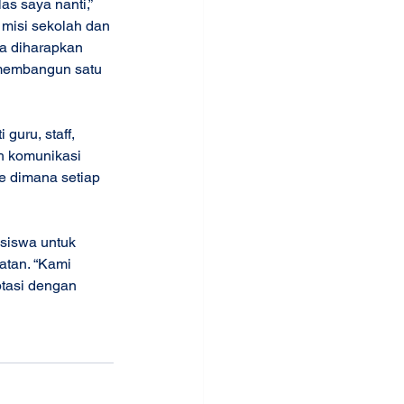
as saya nanti,” 
 misi sekolah dan 
wa diharapkan 
 membangun satu 
guru, staff, 
h komunikasi 
e dimana setiap 
 
siswa untuk 
tan. “Kami 
ptasi dengan 