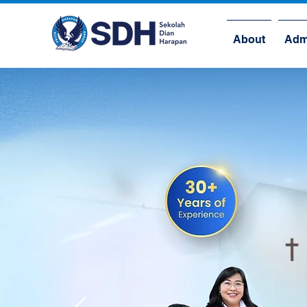
About
Adm