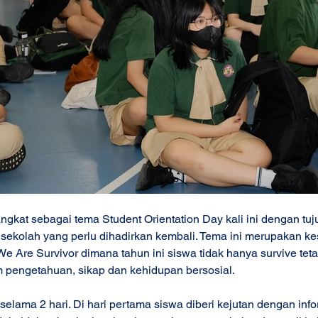
ngkat sebagai tema Student Orientation Day kali ini dengan tuj
kolah yang perlu dihadirkan kembali. Tema ini merupakan k
e Are Survivor dimana tahun ini siswa tidak hanya survive tet
 pengetahuan, sikap dan kehidupan bersosial. 
 selama 2 hari. Di hari pertama siswa diberi kejutan dengan in