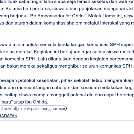
dah tidak sabar ingin tahu siapa saja teman sekelas dan wali kel
wa. Selama hari pertama, siswa diberi penjelasan mengenai visi
ang berjudul “Be Ambassador for Christ”. Melalui tema ini, sis
 dan aturan dalam komunitas shalom melalui interaksi yang
iswa diminta untuk meminta tanda tangan komunitas SPH seperti 
 kelas mereka. Kegiatan ini bertujuan agar setiap siswa melati
n komunita SPH. Lalu dilanjutkan dengan kegiatan performanc
an bakat mereka sekaligus menghibur seluruh komunitas SPH.
nerapan protokol kesehatan, pihak sekolah tetap mengarahkan 
er dan mencuci tangan sebelum dan sesudah melakukan kegia
ini setiap siswa mampu menggali potensi diri dan cepat berada
aru” tutup Ibu Childa. 
 of school
sekolah palembang harapan
HARAPAN