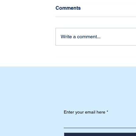
Comments
Write a comment...
Blended Learning at
Sekolah Palembang
Harapan: Moodle's Role in
Student Empowerment
Enter your email here