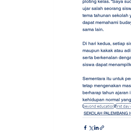
ploting kelas. “Saya su
ujar salah seorang sis
tema tahunan sekolah y
dapat memahami budaya
sama lain. 
Di hari kedua, setiap s
maupun kakak atau adik
serta berkenalan denga
siswa dapat menampilk
Sementara itu untuk pe
tetap mengenakan mask
berharap tahun ajaran 
kehidupan normal yang b
beyond education
first day
SEKOLAH PALEMBANG 