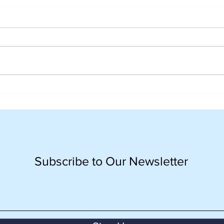
"Hidup adalah sebuah
Pere
perjalanan" - SPH Festival
lonc
2022
Subscribe to Our Newsletter