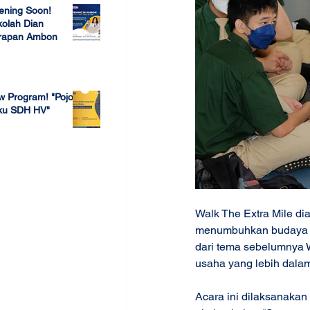
ening Soon!
olah Dian
rapan Ambon
 23, 2022
w Program! "Pojok
ku SDH HV"
 4, 2022
Walk The Extra Mile dia
menumbuhkan budaya se
dari tema sebelumnya W
usaha yang lebih dalam
Acara ini dilaksanakan