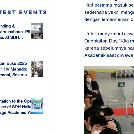
Hari pertama masuk sek
test Events
sederhana yakni menge
dengan teman-teman ba
nding &
wirausahaan: P5
Untuk menyambut siswa
as XI SDH
Orientation Day. “Kita
arang –
karena sebelumnya hany
 17, 2025
mbangun Jiwa
ausaha Sejak Dini
Akademik saat diwawanc
kan Buku 2025
H HV Manado:
moni, Selaras
lam Keberagaman
 7, 2025
itation to the Open
use of SDH Holland
lage Academic Year
24/2025
 13, 2023