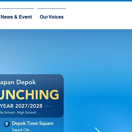
News & Event
Our Voices