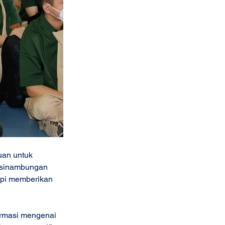
uan untuk 
esinambungan 
api memberikan 
formasi mengenai 