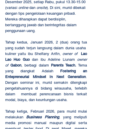
Desember 2025, setiap Rabu, pukul 13.30-15.00 
(variasi 
online
 dan 
onsite
). Di sini, murid dibekali 
dengan tips pengelolaan keuangan pribadi. 
Mereka diharapkan dapat berdisiplin, 
bertanggung jawab dan berintegritas dalam 
penggunaan uang.
Tahap kedua, Januari 2026, 2 (dua) orang tua 
yang sudah terjun langsung dalam dunia usaha  
kuliner yaitu ibu Shelfany Arifin, 
owner of
  Lao 
Lao Huo Guo 
dan ibu Adeline Liunam 
owner 
of
Gabon
, berbagi dalam 
Parents Teach.
 Tema 
yang diangkat Adalah 
Fostering an 
Entepreneurial Mindset In Next Generation
. 
Dengan seminar ini, murid semakin dilengkapi 
pengetahuannya di bidang wirausaha, terlebih 
dalam  membuat perencanaan bisnis terkait 
modal, biaya, dan keuntungan usaha.
Tahap ketiga, Februari 2026, para murid mulai 
melakukan 
Business Planning
, yang meliputi 
media promosi manual maupun digital serta 
membuat 
tester food
. Di awal Maret, mereka 