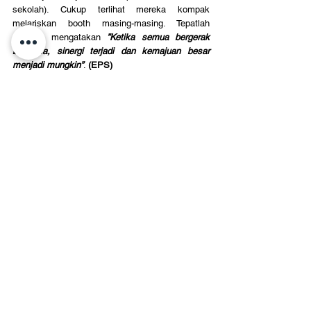
sekolah). Cukup terlihat mereka kompak 
melariskan booth masing-masing. Tepatlah 
pepatah mengatakan 
”Ketika semua bergerak 
bersama, sinergi terjadi dan kemajuan besar 
menjadi mungkin”
. 
(EPS)
1 Comment
Write a comment...
Newest
Thomas Frank