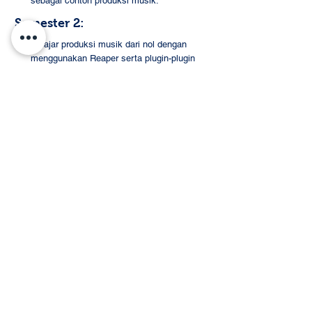
sebagai contoh produksi musik.
Semester 2:
Belajar produksi musik dari nol dengan 
menggunakan Reaper serta plugin-plugin 
gratis yang bisa dipakai.
Membuat musik/jingle iklan sederhana.
Kita doakan pembelajaran ini dapat memperluas 
wawasan para murid dalam mengembangkan 
bakat musik mereka.
SDH DAAN MOGOT
Event Recap