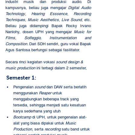
industri musik dan produksi audio. Di 
kampusnya, beliau juga mengajar 
Digital Audio 
Technology
, 
Hearing Esssence
, 
Recording 
Techniques
, 
Music Aesthetics
, 
Live Sound
, etc. 
Beliau juga didampingi Bapak Rocky Irvano 
Nanlohy, dosen UPH yang mengajar 
Music for 
Films
, 
Solfeggio, Instrumentation and 
Composition
. Dari SDH sendiri, guru vokal Bapak 
Agus Santosa berfungsi sebagai fasilitator.
Secara rinci kegiatan vokasi 
sound design & 
music production
 ini terbagi dalam 2 semester,
Semester 1:
Pengenalan 
sound
 dan DAW serta berlatih 
menggunakan 
Reaper
 untuk 
menggabungkan beberapa track yang 
tersedia, sehingga menjadi satu kesatuan 
karya sederhana yang utuh
Bootcamp
 di UPH, untuk pengenalan alat-
alat yang biasa dipakai untuk 
Music 
Production
, serta 
recording
 satu band untuk 