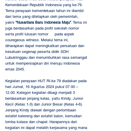
Kemerdekaan Republik Indonesia yang ke-79. 
Tema perayaan kemerdekaan tahun ini diambil 
dari tema yang ditetapkan oleh pemerintah, 
yakni 
“Nusantara Baru Indonesia Maju”
. Tema ini 
juga berdasarkan pada profil sekolah nomor 
#21
serta profil lulusan nomor 
#8
 pada aspek 
couregeous witness. Melalui tema ini, 
diharapkan dapat meningkatkan persatuan dan 
kesatuan segenap peserta didik SDH 
Lubuklinggau dan menumbuhkan rasa semangat 
untuk mempersiapkan diri menuju Indonesia 
emas 2045.
Kegiatan perayaan HUT RI-ke 79 diadakan pada 
hari Jumat, 16 Agustus 2024 pukul 07.00 – 
12.00. Kategori kegiatan dibagi menjadi 3 
berdasarkan jenjang kelas, yaitu Kindy, Junior 
Kecil (Kelas 1-3) dan Junior Besar (Kelas 4-6). 
Jenjang Kindy diawali dengan perlombaan 
estafet kelereng dan estafet balon, kemudian 
lomba kolase dan chapel. Harapannya dari 
kegiatan ini dapat melatih kerjasama yang mana 