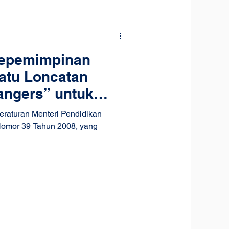
Kepemimpinan
atu Loncatan
angers” untuk
i Dunia
eraturan Menteri Pendidikan
Nomor 39 Tahun 2008, yang