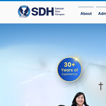
About
Adm