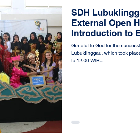
SDH Lubuklingg
External Open H
Introduction to 
Grateful to God for the succes
Lubuklinggau, which took plac
to 12:00 WIB...