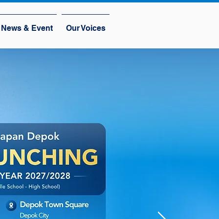
News & Event
Our Voices