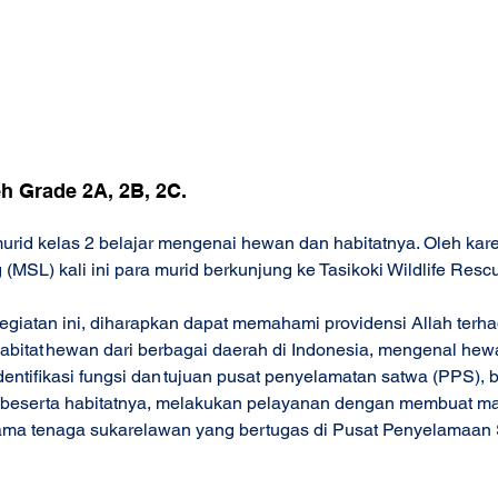
h Grade 2A, 2B, 2C.  
murid kelas 2 belajar mengenai hewan dan habitatnya. Oleh kare
 (MSL) kali ini para murid berkunjung ke Tasikoki Wildlife Resc
giatan ini, diharapkan dapat memahami providensi Allah terh
abitat hewan dari berbagai daerah di Indonesia, mengenal hew
entifikasi fungsi dan tujuan pusat penyelamatan satwa (PPS), 
 beserta habitatnya, melakukan pelayanan dengan membuat m
sama tenaga sukarelawan yang bertugas di Pusat Penyelamaan S