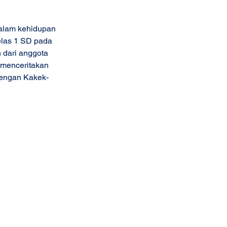
dalam kehidupan 
elas 1 SD pada 
 dari anggota 
 menceritakan 
dengan Kakek-