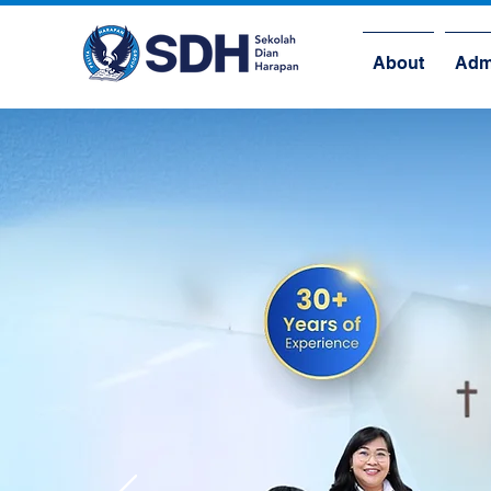
About
Adm