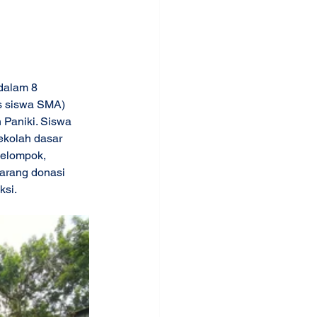
dalam 8 
as siswa SMA) 
 Paniki. Siswa 
kolah dasar 
kelompok, 
barang donasi 
ksi.  