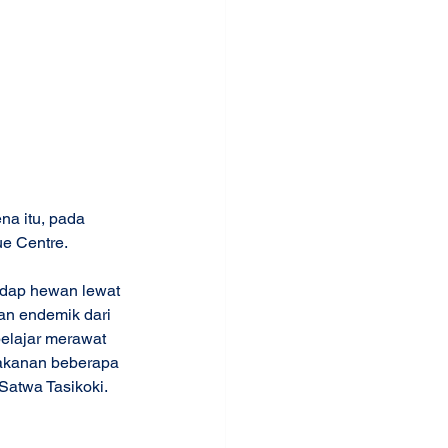
na itu, pada 
ue Centre. 
adap hewan lewat 
an endemik dari 
belajar merawat 
akanan beberapa 
atwa Tasikoki. 