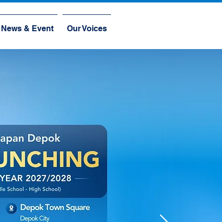
News & Event
Our Voices