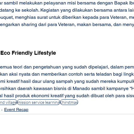
jar sambil melakukan pelayanan misi bersama dengan Bapak Ib
 datang ke sekolah. Kegiatan yang dilakukan bersama antara lai
quet, menghias surat untuk diberikan kepada para Veteran, m
engarkan sharing dari para Veteran, makan bersama, dan men
co Friendly Lifestyle 
emua teori dan pengetahuan yang sudah dipelajari, dalam pem
kan aksi nyata dan memberikan contoh serta teladan bagi ling
i kreatif hasil daur ulang sampah yang sudah mereka kumpulk
sihkan daerah kawasan bisnis di Manado sambil kampanye “
 hasil produk ekonomi kreatif yang sudah dibuat oleh para sisw
nd village
mission service learning
chirstmas
Event Recap