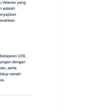
u Veteran yang 
n adalah 
enyajikan 
yerahkan 
belajaran UOI, 
kungan dengan 
an, serta 
Hidup ramah 
a.  