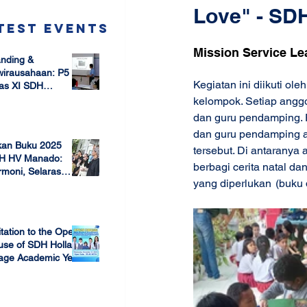
Love" - SDH
test Events
Mission Service Le
nding &
wirausahaan: P5
Kegiatan ini diikuti o
as XI SDH
arang –
kelompok. Setiap anggo
 17, 2025
mbangun Jiwa
dan guru pendamping. P
ausaha Sejak Dini
dan guru pendamping a
kan Buku 2025
tersebut. Di antaranya
H HV Manado:
berbagi cerita natal d
moni, Selaras
yang di
lam Keberagaman
 7, 2025
itation to the Open
use of SDH Holland
lage Academic Year
24/2025
 13, 2023