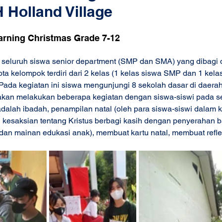
 Holland Village
arning Christmas Grade 7-12 
leh seluruh siswa senior department (SMP dan SMA) yang dibagi 
ta kelompok terdiri dari 2 kelas (1 kelas siswa SMP dan 1 kel
ada kegiatan ini siswa mengunjungi 8 sekolah dasar di daerah
kan melakukan beberapa kegiatan dengan siswa-siswi pada se
 adalah ibadah, penampilan natal (oleh para siswa-siswi dalam 
an kesaksian tentang Kristus berbagi kasih dengan penyerahan 
perlukan 	(buku dan mainan edukasi anak), membuat kartu natal, membuat refle