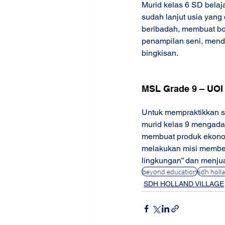
Murid kelas 6 SD bela
sudah lanjut usia yang
beribadah, membuat bou
penampilan seni, mend
bingkisan.  
MSL Grade 9 – UOI E
Untuk mempraktikkan s
murid kelas 9 mengada
membuat produk ekonom
melakukan misi member
lingkungan” dan menjual
beyond education
sdh holla
SDH HOLLAND VILLAGE