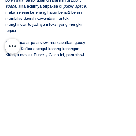
boleh saja, tetapi tidak disarankan di 
public 
space
. Jika akhirnya terpaksa di 
public space
, 
maka selesai berenang harus benar2 bersih 
membilas daerah kewanitaan, untuk 
menghindari terjadinya infeksi yang mungkin 
terjadi.  
Seusai acara, para siswi mendapatkan goody 
bag dari Softex sebagai kenang-kenangan. 
Kiranya melalui Puberty Class ini, para siswi 
semakin memahami tubuh yang sudah Tuhan 
anugerahkan serta menjaganya dengan baik. 
SDH DAAN MOGOT
Event Recap
Comments