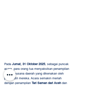
Pada 
Jumat, 31 Oktober 2025
, sebagai puncak 
acara, para orang tua menyaksikan penampilan 
parade busana daerah yang dikenakan oleh 
putra-putri mereka. Acara semakin meriah 
dengan penampilan 
Tari Saman dari Aceh
 dan 
Tari Piring dari Padang
.
Pengumuman pemenang lomba, pemberian 
piala, serta hadiah dilakukan pada hari tersebut. 