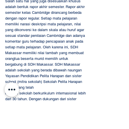
Salah satu hal yang juga disesuaikan khusus 
adalah bentuk rapor akhir semester. Rapor akhir 
semester kelas Cambridge dirancang berbeda 
dengan rapor regular. Setiap mata pelajaran 
memiliki narasi deskripsi mata pelajaran, nilai 
yang dikonversi ke dalam skala atau huruf agar 
sesuai standar penilaian Cambridge dan adanya 
komentar guru terhadap pencapaian anak pada 
setiap mata pelajaran. Oleh karena ini, SDH 
Makassar memiliki nilai tambah yang membuat 
orangtua beserta murid memilih untuk 
bergabung di SDH Makassar. SDH Makassar 
adalah sekolah yang berada dibawah naungan 
Yayasan Pendidikan Pelita Harapan dan sister 
school (mitra sekolah) Sekolah Pelita Harapan 
(SPH) yang telah
menjadi sekolah berkurikulum internasional lebih 
dari 30 tahun. Dengan dukungan dari sister 
school ini, SDH Makassar semakin kuat dalam 
penerapan kurikulum Cambridge.