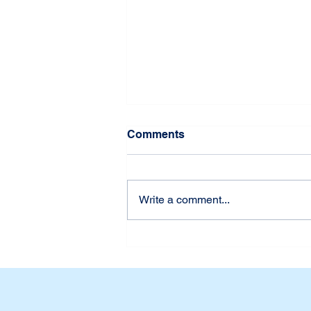
Comments
Write a comment...
Udah Siap Belum? First
Week of School at Dian
Harapan Daan Mogot