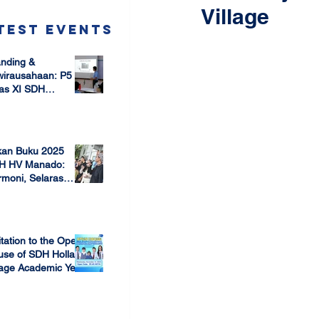
Village
test Events
nding &
wirausahaan: P5
as XI SDH
arang –
 17, 2025
mbangun Jiwa
ausaha Sejak Dini
kan Buku 2025
H HV Manado:
moni, Selaras
lam Keberagaman
 7, 2025
itation to the Open
use of SDH Holland
lage Academic Year
24/2025
 13, 2023