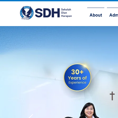
About
Adm