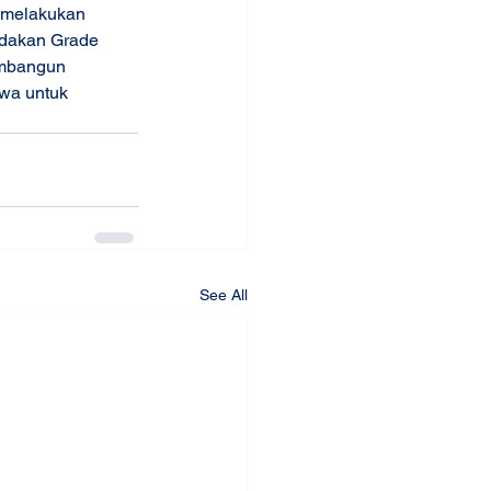
a melakukan 
adakan Grade 
embangun 
wa untuk 
See All