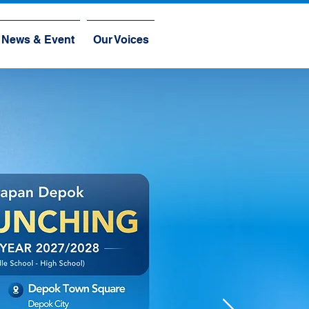
News & Event
Our Voices