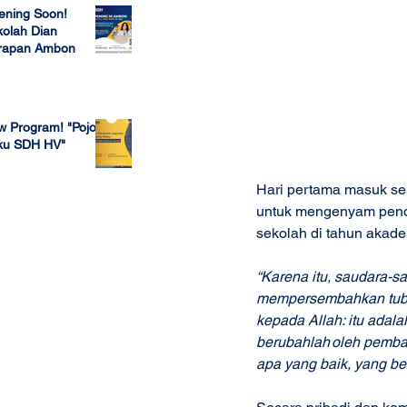
ening Soon!
olah Dian
rapan Ambon
 23, 2022
w Program! "Pojok
ku SDH HV"
 4, 2022
Hari pertama masuk sek
untuk mengenyam pendid
sekolah di tahun akade
“Karena itu, saudara-
mempersembahkan tubu
kepada Allah: itu adala
berubahlah oleh pemb
apa yang baik, yang be