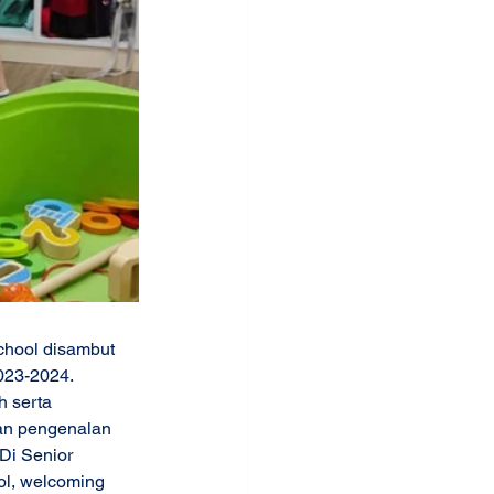
chool disambut 
023-2024. 
 serta 
kan pengenalan 
Di Senior 
ol, welcoming 