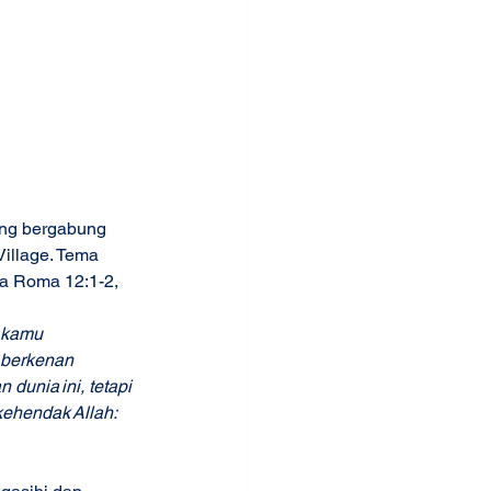
ang bergabung 
illage. Tema 
a Roma 12:1-2,  
 kamu 
berkenan 
dunia ini, tetapi 
hendak Allah: 