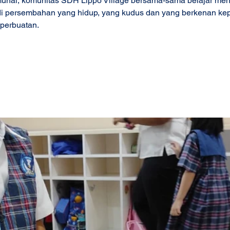
munal, komunitas SDH Lippo Village bersama-sama belajar men
di persembahan yang hidup, yang kudus dan yang berkenan ke
perbuatan.  