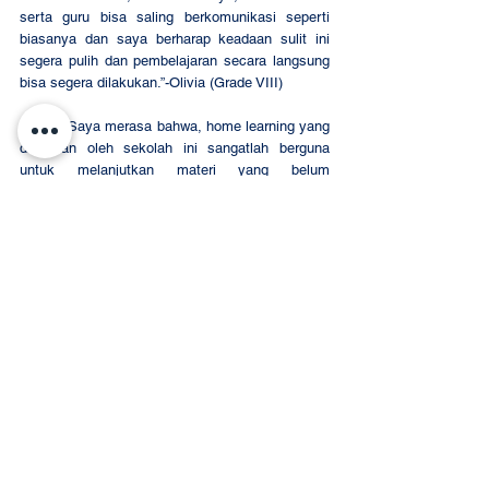
serta guru bisa saling berkomunikasi seperti 
biasanya dan saya berharap keadaan sulit ini 
segera pulih dan pembelajaran secara langsung 
bisa segera dilakukan.”-Olivia (Grade VIII)
	“Saya merasa bahwa, home learning yang 
diadakan oleh sekolah ini sangatlah berguna 
untuk melanjutkan materi yang belum 
terselesaikan. Karena adanya pandemik ini 
membuat segala sesuatu dilakukan secara 
online, dan membuat pembelajaran kurang seru, 
suasananya juga berbeda. home learning lebih 
sulit dilakukan, perlu banyak penyesuaian diri.” – 
Russel (Grade X)
	“Berdasarkan pengalaman saya dalam 
Home based Learning dari SDH, semuanya tetap 
berjalan dengan lancar walaupun bergantung 
pada jaringan internet. Perbedaan tempat dan 
suasana belajar tidak menghalangi 
pembelajaran, devosi dan pembelajaran tetap 
dilakukan setiap hari produktif. Semoga ke 