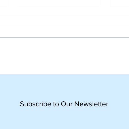
"Parenting Challenges for
SDH 
Z-Alpha Generation" –
Scho
Seminar orang tua SDH
quar
Daan Mogot
each
Subscribe to Our Newsletter