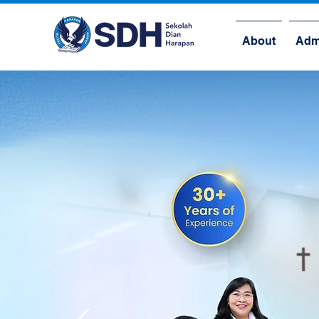
About
Adm