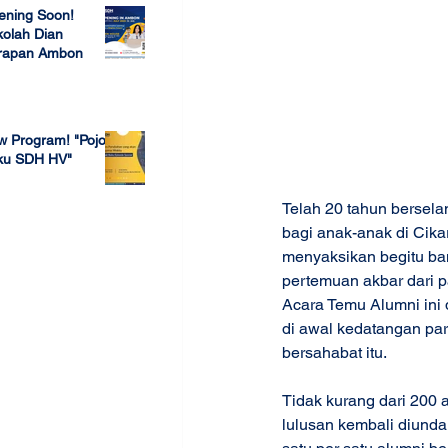
ening Soon!
olah Dian
rapan Ambon
 23, 2022
w Program! "Pojok
ku SDH HV"
 4, 2022
Telah 20 tahun bersel
bagi anak-anak di Cika
menyaksikan begitu ban
pertemuan akbar dari p
Acara Temu Alumni ini 
di awal kedatangan par
bersahabat itu. 
Tidak kurang dari 200 a
lulusan kembali diunda