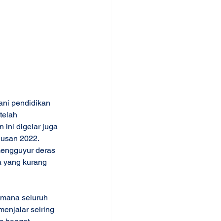
ni pendidikan 
telah 
ini digelar juga 
lusan 2022. 
mengguyur deras 
a yang kurang 
i mana seluruh 
enjalar seiring 