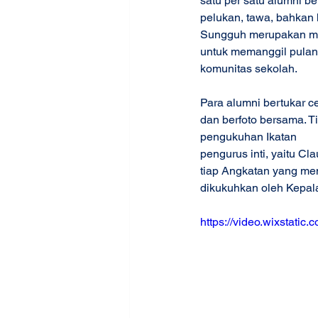
satu per satu alumni b
pelukan, tawa, bahkan 
Sungguh merupakan mom
untuk memanggil pulan
komunitas sekolah. 
Para alumni bertukar c
dan berfoto bersama. T
pengukuhan Ikatan 
Alu
pengurus inti, yaitu Cl
tiap Angkatan yang me
dikukuhkan oleh Kepal
https://video.wixstat