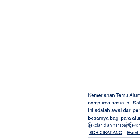
Kemeriahan Temu Alum
sempurna acara ini. Se
ini adalah awal dari p
besarnya bagi para alu
sekolah dian harapan
beyon
SDH CIKARANG
Event