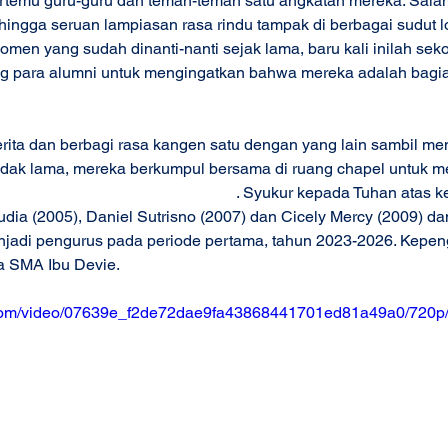
ertemu guru-guru dan teman-teman satu angkatan mereka. Sala
hingga seruan lampiasan rasa rindu tampak di berbagai sudut lo
en yang sudah dinanti-nanti sejak lama, baru kali inilah se
g para alumni untuk mengingatkan bahwa mereka adalah bagian
erita dan berbagi rasa kangen satu dengan yang lain sambil me
idak lama, mereka berkumpul bersama di ruang chapel untuk me
mni SMA Dian Harapan Cikarang
. Syukur kepada Tuhan atas k
audia (2005), Daniel Sutrisno (2007) dan Cicely Mercy (2009) da
njadi pengurus pada periode pertama, tahun 2023-2026. Kepen
a SMA Ibu Devie. 
ic.com/video/07639e_f2de72dae9fa43868441701ed81a49a0/720p/