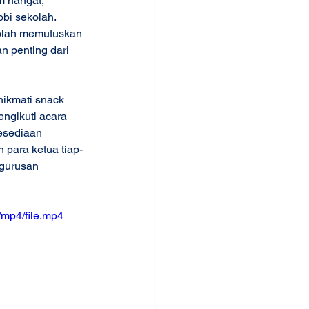
m hangat, 
bi sekolah. 
kolah memutuskan 
 penting dari 
nikmati snack 
ngikuti acara 
esediaan 
n para ketua tiap-
gurusan 
mp4/file.mp4