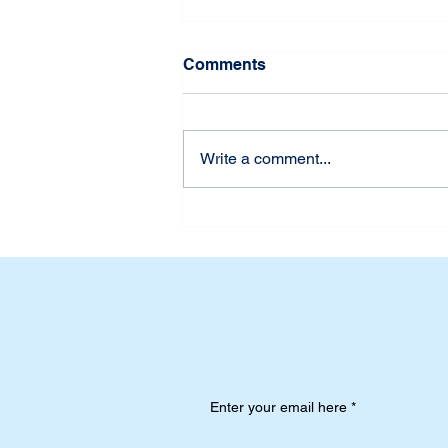
Comments
Write a comment...
Jangan Lewatkan
Kesempatan! Daftar Seleksi
Beasiswa Atlet Basket
Putra SDH Daan Mogot
2023-2024 Seka
Enter your email here