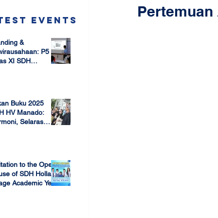
Pertemuan 
test Events
nding &
wirausahaan: P5
as XI SDH
arang –
 17, 2025
mbangun Jiwa
ausaha Sejak Dini
kan Buku 2025
H HV Manado:
moni, Selaras
lam Keberagaman
 7, 2025
itation to the Open
use of SDH Holland
lage Academic Year
24/2025
 13, 2023