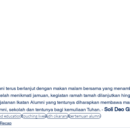
ni terus berlanjut dengan makan malam bersama yang menam
telah menikmati jamuan, kegiatan ramah tamah dilanjutkan hin
erjalanan Ikatan Alumni yang tentunya diharapkan membawa ma
Soli Deo Gl
mni, sekolah dan tentunya bagi kemuliaan Tuhan. - 
d education
touching lives
sdh cikarang
pertemuan alumni
 Recap