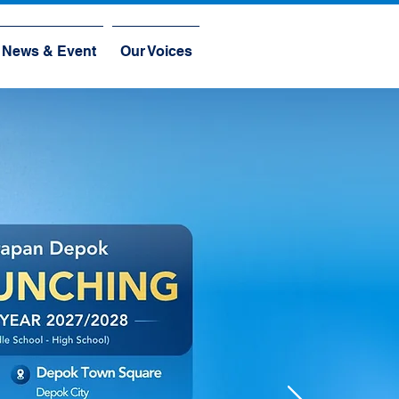
News & Event
Our Voices