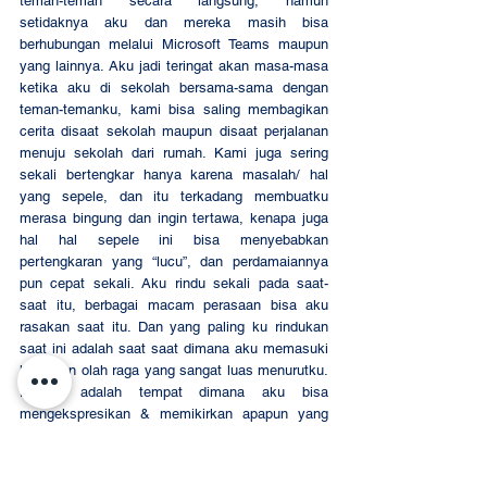
teman-teman secara langsung, namun 
setidaknya aku dan mereka masih bisa 
berhubungan melalui Microsoft Teams maupun 
yang lainnya. Aku jadi teringat akan masa-masa 
ketika aku di sekolah bersama-sama dengan 
teman-temanku, kami bisa saling membagikan 
cerita disaat sekolah maupun disaat perjalanan 
menuju sekolah dari rumah. Kami juga sering 
sekali bertengkar hanya karena masalah/ hal 
yang sepele, dan itu terkadang membuatku 
merasa bingung dan ingin tertawa, kenapa juga 
hal hal sepele ini bisa menyebabkan 
pertengkaran yang “lucu”, dan perdamaiannya 
pun cepat sekali. Aku rindu sekali pada saat-
saat itu, berbagai macam perasaan bisa aku 
rasakan saat itu. Dan yang paling ku rindukan 
saat ini adalah saat saat dimana aku memasuki 
lapangan olah raga yang sangat luas menurutku. 
Disana adalah tempat dimana aku bisa 
mengekspresikan & memikirkan apapun yang 
aku mau tanpa perlu terganggu hal-hal lainnya. 
Udara disanapun sangat sejuk, membantuku 
untuk berpikir jernih tentang apa saja yang baik. 