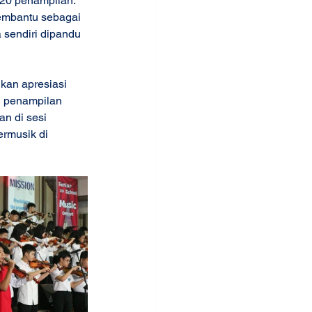
 20 penampilan. 
embantu sebagai 
a sendiri dipandu 
kan apresiasi 
n penampilan 
n di sesi 
ermusik di 