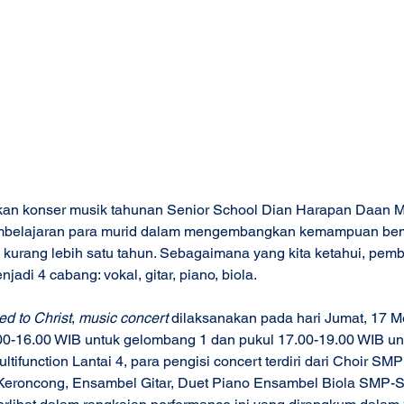
an konser musik tahunan Senior School Dian Harapan Daan Mo
belajaran para murid dalam mengembangkan kemampuan bem
 kurang lebih satu tahun. Sebagaimana yang kita ketahui, pemb
jadi 4 cabang: vokal, gitar, piano, biola.  
d to Christ
, 
music concert
 dilaksanakan pada hari Jumat, 17 M
00-16.00 WIB untuk gelombang 1 dan pukul 17.00-19.00 WIB un
tifunction Lantai 4, para pengisi concert terdiri dari Choir SM
 Keroncong, Ensambel Gitar, Duet Piano Ensambel Biola SMP-S