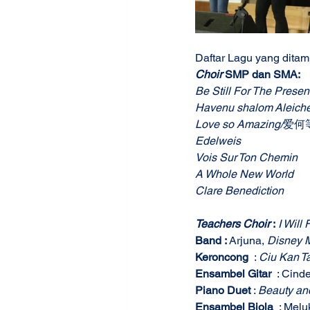
Daftar Lagu yang ditamp
Choir 
SMP dan SMA:
Be Still For The Presen
Havenu shalom Aleich
Love so Amazing/
爱何等奇
Edelweis
Vois Sur Ton Chemin
A Whole New World
Clare Benediction
Teachers Choir
 :
I Will
Band : 
Arjuna, 
Disney 
Keroncong
  : 
Ciu Kan T
Ensambel Gitar
  : Cin
Piano Duet
 : 
Beauty and
Ensambel Biola
  : Melu