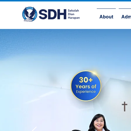
About
Adm