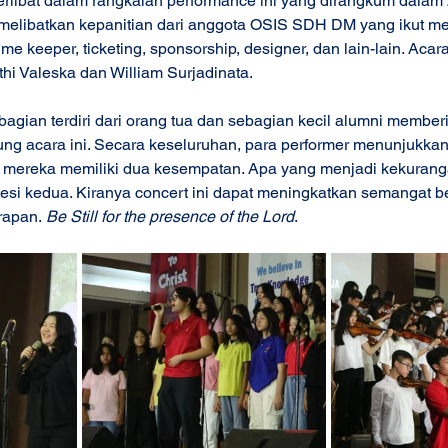
terlibat dalam rangkaian performance ini yang dirangkum dalam
a melibatkan kepanitian dari anggota OSIS SDH DM yang ikut m
time keeper, ticketing, sponsorship, designer, dan lain-lain. Acar
hi Valeska dan William Surjadinata.   
agian terdiri dari orang tua dan sebagian kecil alumni memberi
ng acara ini. Secara keseluruhan, para performer menunjukka
agi mereka memiliki dua kesempatan. Apa yang menjadi kekuranga
 sesi kedua. Kiranya concert ini dapat meningkatkan semangat b
rapan.
 Be Still for the presence of the Lord
.