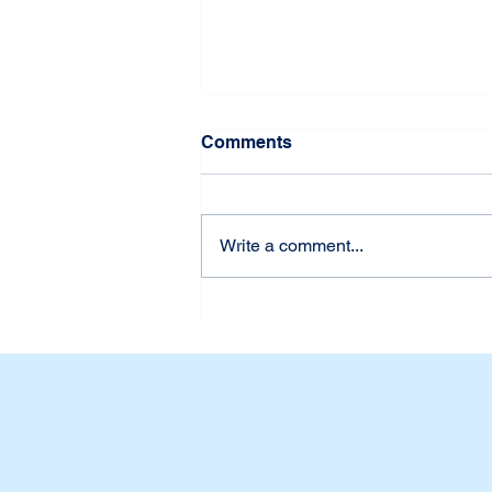
Comments
Write a comment...
Udah Siap Belum? First
Week of School at Dian
Harapan Daan Mogot