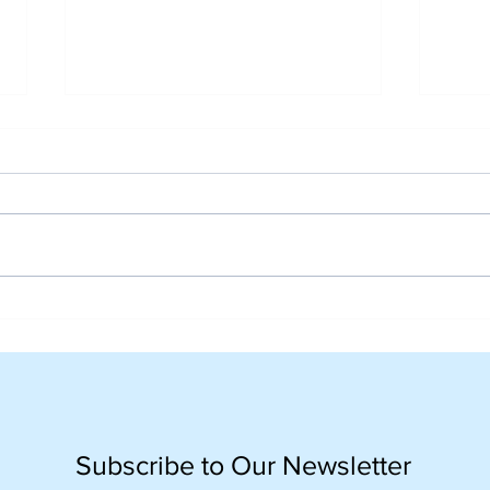
Orientation Day Grade 10:
Grad
Langkah Awal yang
Seni
Berkesan bersama CISV
Seka
Indonesia
Pan
Ber
Subscribe to Our Newsletter