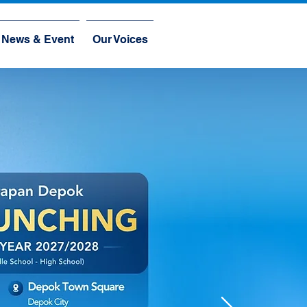
News & Event
Our Voices