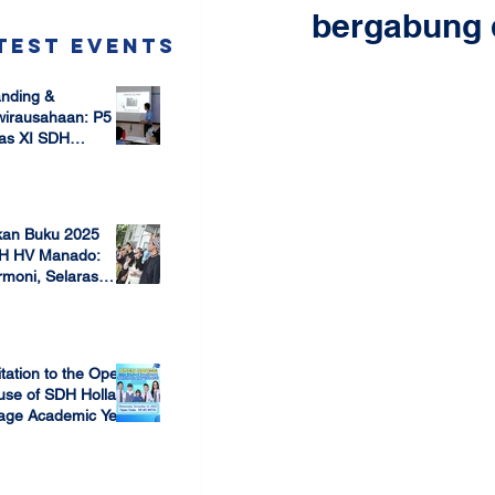
bergabung 
test Events
nding &
wirausahaan: P5
as XI SDH
arang –
 17, 2025
mbangun Jiwa
ausaha Sejak Dini
kan Buku 2025
H HV Manado:
moni, Selaras
lam Keberagaman
 7, 2025
itation to the Open
use of SDH Holland
lage Academic Year
24/2025
 13, 2023