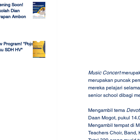
ening Soon!
olah Dian
rapan Ambon
 23, 2022
w Program! "Pojok
ku SDH HV"
 4, 2022
Music Concert
 merupak
merupakan puncak pem
mereka pelajari selama
senior school dibagi men
Mengambil tema 
Devote
Daan Mogot, pukul 14.
Mengambil tempat di Mul
Teachers Choir, Band,