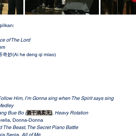
ilkan: 
ce of The Lord
em
妙(Ai he deng qi miao)
 Follow Him, I’m Gonna sing when The Spirit says sing
Medley
ang Bue Bo (
酒干淌卖无)
, Heavy Rotation
derella, Donna-Donna  
 The Beast, The Secret Piano Battle
kis Senja, 
All of Me