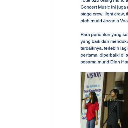
Total 320 orang murid 
Concert Music ini jug
stage crew, light crew, 
oleh murid Jezania Vast
Para penonton yang seb
yang baik dan menduku
terbaiknya, terlebih l
pertama, diperbaiki di
sesama murid Dian Ha