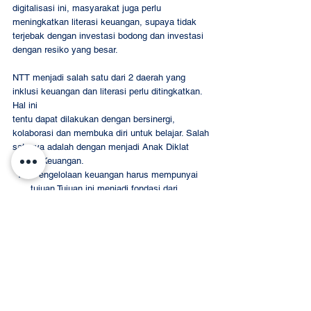
digitalisasi ini, masyarakat juga perlu 
meningkatkan literasi keuangan, supaya tidak 
terjebak dengan investasi bodong dan investasi 
dengan resiko yang besar.
NTT menjadi salah satu dari 2 daerah yang 
inklusi keuangan dan literasi perlu ditingkatkan. 
Hal ini
tentu dapat dilakukan dengan bersinergi, 
kolaborasi dan membuka diri untuk belajar. Salah
satunya adalah dengan menjadi Anak Diklat 
Sektor Keuangan.
 Pengelolaan keuangan harus mempunyai 
tujuan Tujuan ini menjadi fondasi dari 
strategi pengelolaan keuangan yang kuat
Cek kesehatan keuangan kita 
Pertimbangkan apakah ada yang kurang 
dan tidak sehat dalam keuangan kita
Membuat perencanaan keuangan Setelah 
itu, kita dapat memilihinstrumen investasi 
yang cocok untuk kebutuhan kita
Jangan menggunakan 