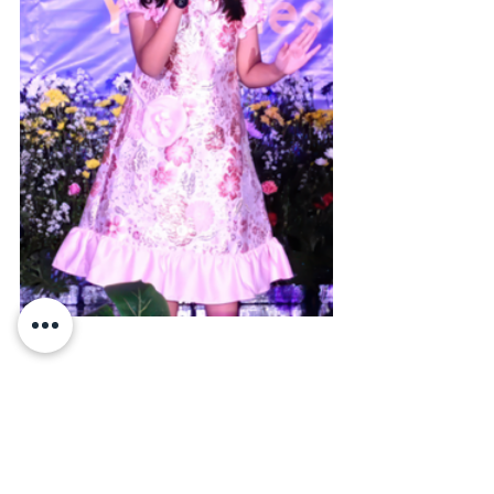
Tema “Yesus Kristus” dipilih sebagai pengingat 
akan momentum karya keselamatan yang 
dilakukan oleh Yesus Kristus melalui kematian 
dan kebangkitan-Nya (sehubungan dengan 
suasana paskah yang masih hangat di waktu 
itu). Kiranya tujuan pentas seni dapat tercapai. 