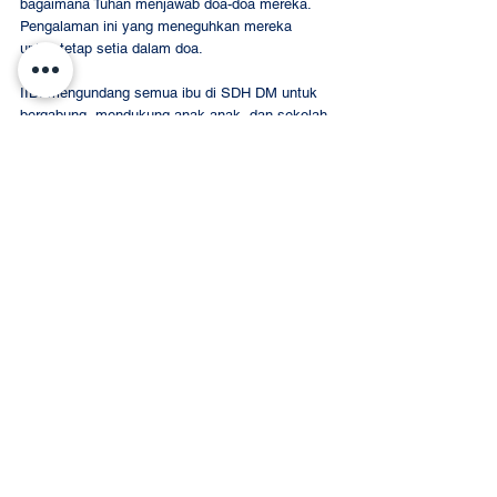
bagaimana Tuhan menjawab doa-doa mereka. 
Pengalaman ini yang meneguhkan mereka 
untuk tetap setia dalam doa. 
IIBI mengundang semua ibu di SDH DM untuk 
bergabung, mendukung anak-anak, dan sekolah 
melalui kekuatan doa. Saksikan podcast 
lengkap bersama mereka di youtube 
@SDHDaanMogot
.  
Merry Christmas and Happy 
New Year
SDH DAAN MOGOT
Event Recap