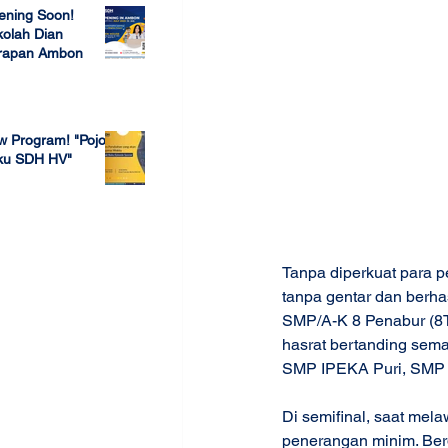
ening Soon!
olah Dian
rapan Ambon
 23, 2022
w Program! "Pojok
ku SDH HV"
 4, 2022
Tanpa diperkuat para p
tanpa gentar dan berha
SMP/A-K 8 Penabur (8TE
hasrat bertanding sema
SMP IPEKA Puri, SMP S
Di semifinal, saat mel
penerangan minim. Berda