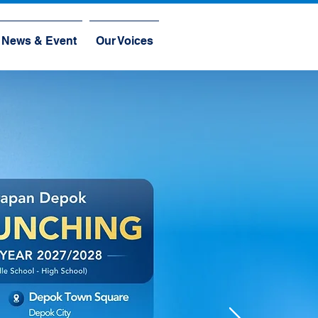
News & Event
Our Voices