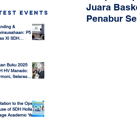
Juara Bask
test Events
Penabur Se
nding &
wirausahaan: P5
as XI SDH
arang –
 17, 2025
mbangun Jiwa
ausaha Sejak Dini
kan Buku 2025
H HV Manado:
moni, Selaras
lam Keberagaman
 7, 2025
itation to the Open
use of SDH Holland
lage Academic Year
24/2025
 13, 2023