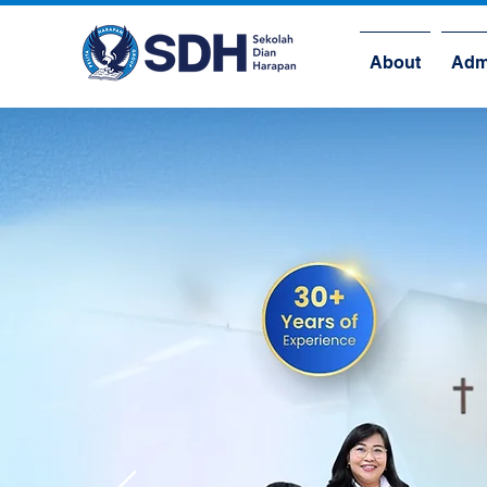
About
Adm