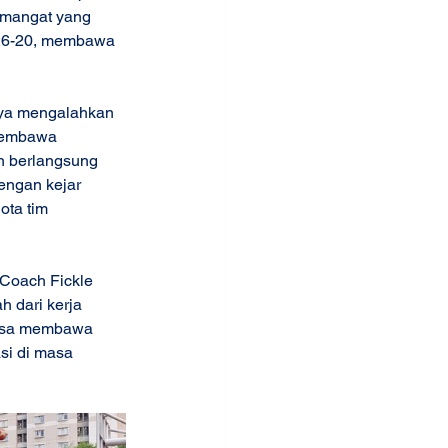
emangat yang 
 26-20, membawa 
ya mengalahkan 
 membawa 
n berlangsung 
engan kejar 
ota tim 
Coach Fickle 
 dari kerja 
bisa membawa 
si di masa 