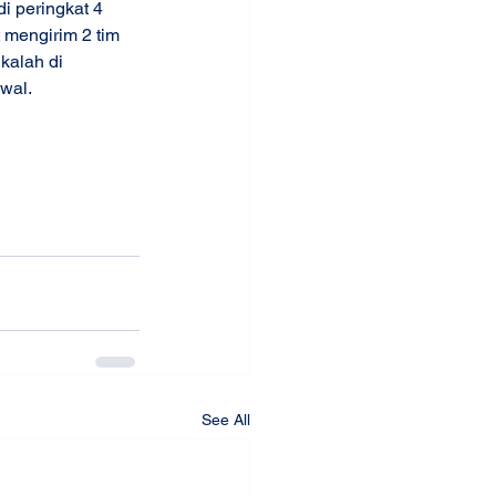
i peringkat 4 
 mengirim 2 tim 
kalah di 
wal.
ahDianHarapan
See All