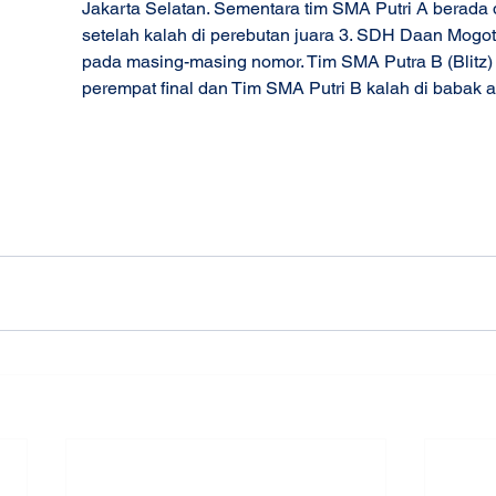
Jakarta Selatan. Sementara tim SMA Putri A berada d
setelah kalah di perebutan juara 3. SDH Daan Mogot
pada masing-masing nomor. Tim SMA Putra B (Blitz) 
perempat final dan Tim SMA Putri B kalah di babak a
#JuaraBasket
#KompetisiBasket
#SMPPutra
#Sekol
#BasketSekolah
#8TERNITY