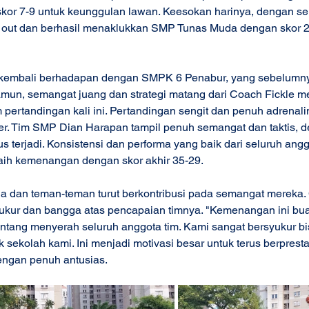
skor 7-9 untuk keunggulan lawan. Keesokan harinya, dengan s
ll out dan berhasil menaklukkan SMP Tunas Muda dengan skor
a kembali berhadapan dengan SMPK 6 Penabur, yang sebelumn
Namun, semangat juang dan strategi matang dari Coach Fickle
pertandingan kali ini. Pertandingan sengit dan penuh adrenali
r. Tim SMP Dian Harapan tampil penuh semangat dan taktis, d
s terjadi. Konsistensi dan performa yang baik dari seluruh angg
h kemenangan dengan skor akhir 35-29.
a dan teman-teman turut berkontribusi pada semangat mereka. 
kur dan bangga atas pencapaian timnya. "Kemenangan ini buah
ntang menyerah seluruh anggota tim. Kami sangat bersyukur 
k sekolah kami. Ini menjadi motivasi besar untuk terus berpresta
engan penuh antusias.