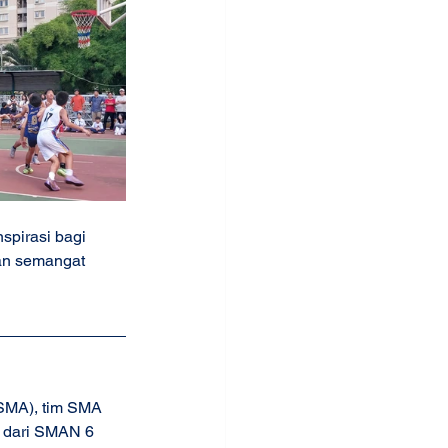
pirasi bagi 
an semangat 
 SMA), tim SMA 
l dari SMAN 6 