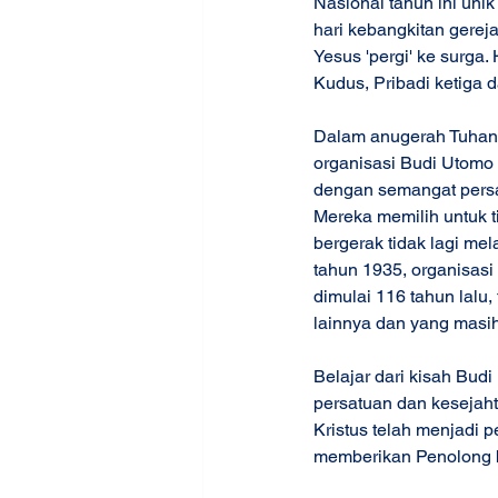
Nasional tahun ini uni
hari kebangkitan gereja
Yesus 'pergi' ke surga
Kudus, Pribadi ketiga da
Dalam anugerah Tuhan, k
organisasi Budi Utomo
dengan semangat persa
Mereka memilih untuk 
bergerak tidak lagi me
tahun 1935, organisasi
dimulai 116 tahun lal
lainnya dan yang masih 
Belajar dari kisah Bu
persatuan dan kesejahte
Kristus telah menjadi 
memberikan Penolong bag