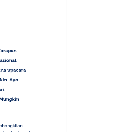
Harapan 
sional. 
ina upacara 
in. Ayo 
ri 
 Mungkin 
Kebangkitan 