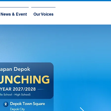
News & Event
Our Voices