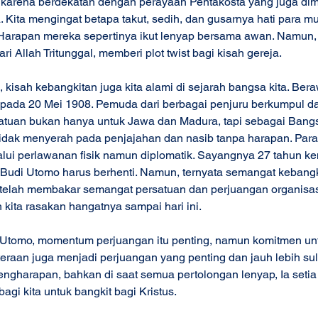
k karena berdekatan dengan perayaan Pentakosta yang juga di
. Kita mengingat betapa takut, sedih, dan gusarnya hati para mu
. Harapan mereka sepertinya ikut lenyap bersama awan. Namun,
ri Allah Tritunggal, memberi plot twist bagi kisah gereja. 
isah kebangkitan juga kita alami di sejarah bangsa kita. Beraw
 pada 20 Mei 1908. Pemuda dari berbagai penjuru berkumpul da
tuan bukan hanya untuk Jawa dan Madura, tapi sebagai Bangs
tidak menyerah pada penjajahan dan nasib tanpa harapan. Para
lalui perlawanan fisik namun diplomatik. Sayangnya 27 tahun k
 Budi Utomo harus berhenti. Namun, ternyata semangat kebangk
u, telah membakar semangat persatuan dan perjuangan organisa
kita rasakan hangatnya sampai hari ini. 
di Utomo, momentum perjuangan itu penting, namun komitmen un
raan juga menjadi perjuangan yang penting dan jauh lebih sulit
pengharapan, bahkan di saat semua pertolongan lenyap, Ia setia 
i kita untuk bangkit bagi Kristus.  