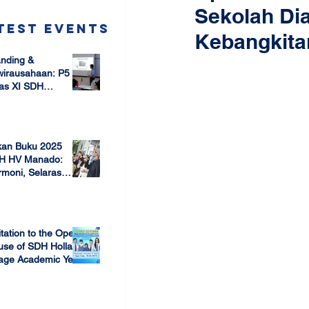
Sekolah Di
test Events
Kebangkit
nding &
wirausahaan: P5
as XI SDH
arang –
 17, 2025
mbangun Jiwa
ausaha Sejak Dini
kan Buku 2025
H HV Manado:
moni, Selaras
lam Keberagaman
 7, 2025
itation to the Open
use of SDH Holland
lage Academic Year
24/2025
 13, 2023