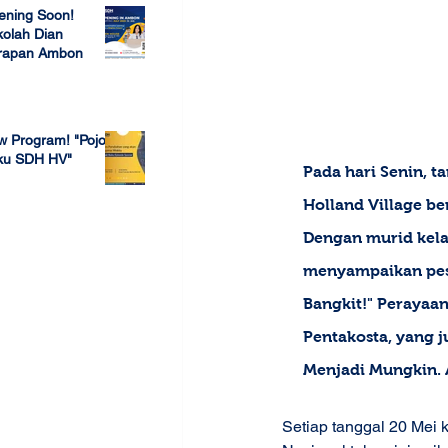
ening Soon!
olah Dian
rapan Ambon
 23, 2022
w Program! "Pojok
ku SDH HV"
Pada hari Senin, t
 4, 2022
Holland Village be
Dengan murid kela
menyampaikan pesa
Bangkit!" Perayaan
Pentakosta, yang 
Menjadi Mungkin. 
Setiap tanggal 20 Mei 