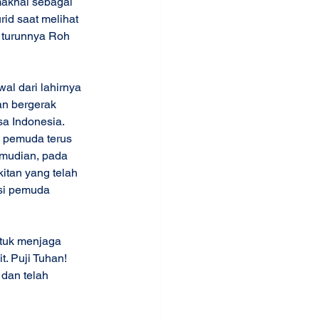
maknai sebagai 
rid saat melihat 
 turunnya Roh 
al dari lahirnya 
n bergerak 
a Indonesia. 
 pemuda terus 
emudian, pada 
itan yang telah 
si pemuda 
tuk menjaga 
. Puji Tuhan! 
dan telah 