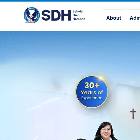
About
Adm