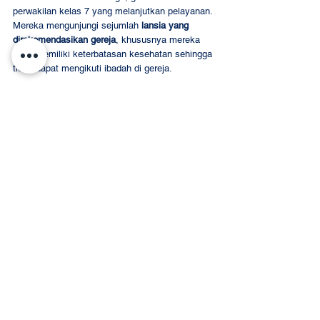
perwakilan kelas 7 yang melanjutkan pelayanan. 
Mereka mengunjungi sejumlah 
lansia yang 
direkomendasikan gereja
, khususnya mereka 
yang memiliki keterbatasan kesehatan sehingga 
tidak dapat mengikuti ibadah di gereja.
Kunjungan juga dilakukan ke kediaman 
Ibu 
Luciana
, mantan Principal SDH Daan Mogot, 
sebagai bentuk penghormatan dan kasih kepada 
sosok yang pernah melayani sekolah.
Program 
Christmas Carol SMP SDH Daan 
Mogot
 ditutup dengan kunjungan ke 
Panti Wreda 
Berea, Kedoya
, oleh tim gabungan murid kelas 
8 dan 9. Agenda tidak hanya diisi dengan pujian 
Natal dan penyerahan bingkisan, tetapi juga 
interaksi personal
 antara murid dan para 
penghuni panti.
Para murid diajak berkeliling melihat fasilitas 
panti serta berbincang langsung dengan para 
Oma. Suasana kekeluargaan pun tercipta, di 