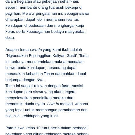
dalam kegiatan atau pekerjaan sehari-hari, 
seperti membantu orang tua asuh bekerja di 
pagi hari. Melalui pengalaman ini, sebagai siswa 
diharapkan dapat lebih memahami realitas 
kehidupan di pedesaan dan menghargai kerja 
keras serta keberagaman budaya masyarakat 
desa. 
Adapun tema 
Live-In
 yang kami ikuti adalah 
"Ngraosaken Pepanggihan Kaliyan Gusti". Tema 
ini tentunya mencerminkan makna mendalam 
bahwa pada kehidupan, seseorang dapat 
merasakan kehadiran Tuhan dan bahkan dapat 
berjumpa dengan-Nya.  
Tema ini sangat relevan dengan fase transisi 
kehidupan para siswa yang akan segera 
menyelesaikan pendidikan mereka dan 
memasuki dunia nyata. 
Live-In
 menjadi wahana 
yang tepat untuk membangun pemahaman dan 
nilai-nilai kehidupan yang kuat. 
Para siswa kelas 12 turut serta dalam berbagai 
pekerjaan yang diluar kebiasaan mereka sehari-