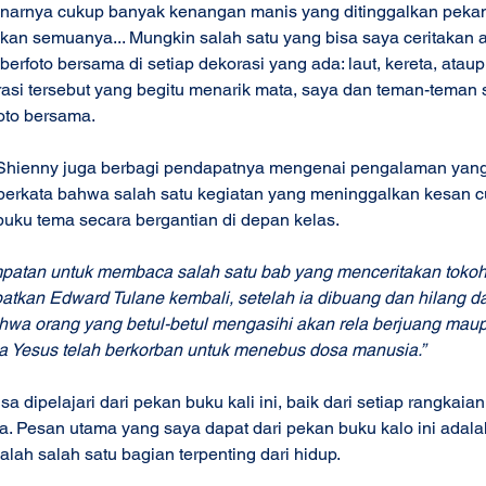
ebenarnya cukup banyak kenangan manis yang ditinggalkan pekan b
skan semuanya... Mungkin salah satu yang bisa saya ceritakan a
rfoto bersama di setiap dekorasi yang ada: laut, kereta, ataup
asi tersebut yang begitu menarik mata, saya dan teman-teman
oto bersama. 
 Shienny juga berbagi pendapatnya mengenai pengalaman yang 
a berkata bahwa salah satu kegiatan yang meninggalkan kesan 
ku tema secara bergantian di depan kelas. 
atan untuk membaca salah satu bab yang menceritakan tokoh
tkan Edward Tulane kembali, setelah ia dibuang dan hilang dar
wa orang yang betul-betul mengasihi akan rela berjuang mau
a Yesus telah berkorban untuk menebus dosa manusia.”
a dipelajari dari pekan buku kali ini, baik dari setiap rangkaia
ya. Pesan utama yang saya dapat dari pekan buku kalo ini adal
alah salah satu bagian terpenting dari hidup. 