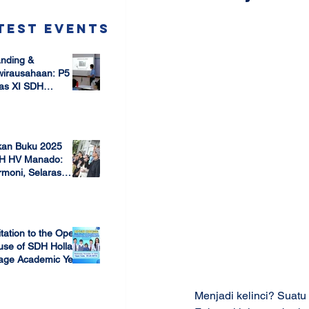
test Events
nding &
wirausahaan: P5
as XI SDH
arang –
 17, 2025
mbangun Jiwa
ausaha Sejak Dini
kan Buku 2025
H HV Manado:
moni, Selaras
lam Keberagaman
 7, 2025
itation to the Open
use of SDH Holland
lage Academic Year
24/2025
 13, 2023
Menjadi kelinci? Suatu 