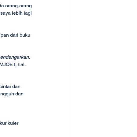
da orang-orang 
saya lebih lagi 
ipan dari buku 
mendengarkan. 
TMJOET, hal. 
intai dan 
ungguh dan 
urikuler 