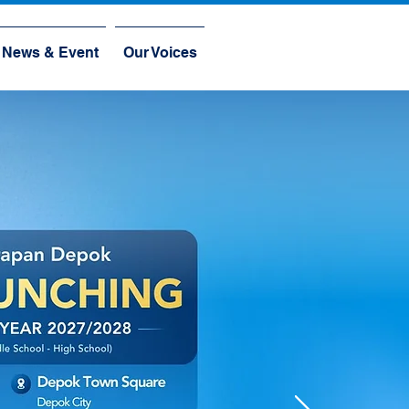
News & Event
Our Voices