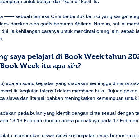
sempatan untuk belajar dari “kelinci” kecil itu. 
 —— sebuah boneka Cina berbentuk kelinci yang sangat eleg
dam-idamkan oleh gadis bernama Abilene. Namun, hal ini membu
ri. Ia kehilangan caranya untuk mencintai orang lain, sebab 
a. 
ng saya pelajari di Book Week tahun 2023
Book Week itu apa sih?  
) adalah suatu kegiatan yang diadakan seminggu dimana siswa
memiliki kegiatan intensif dalam membaca buku. Tujuan pekan
ca siswa dan literasi; bahkan meningkatkan kemampuan untuk 
iadakan pada bulan yang identik dengan cinta sesuai dengan t
u pada 13-16 Februari dengan acara puncaknya pada 17 Februari.
 selalu memberikan siswa-siswi kesempatan untuk berpenampil