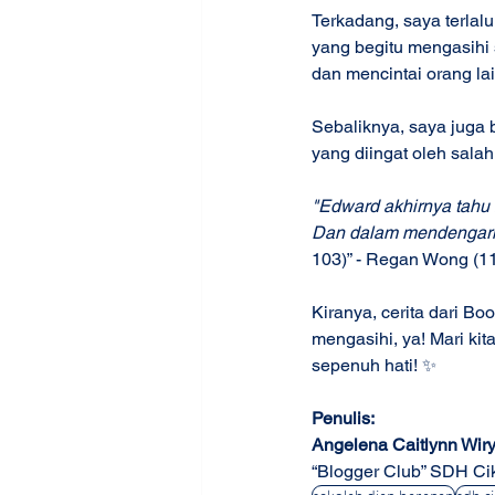
Terkadang, saya terlal
yang begitu mengasihi s
dan mencintai orang lai
Sebaliknya, saya juga b
yang diingat oleh sala
"Edward akhirnya tahu
Dan dalam mendengarkan
103)” - Regan Wong (11
Kiranya, cerita dari B
mengasihi, ya! Mari k
sepenuh hati! ✨ 
Penulis:
Angelena Caitlynn Wir
“Blogger Club” SDH Cik