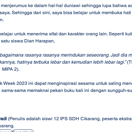
u menjerumus ke dalam hal-hal duniawi sehingga lupa bahwa a
aya. Sehingga dari sini, saya bisa belajar untuk membuka hati 
n. 
elajar untuk menerima sifat dan karakter orang lain. Seperti kut
h satu siswa Dian Harapan, 
 bagaimana rasanya rasanya merindukan seseorang. Jadi dia 
nya, hatinya terbuka lebar dan kemudian lebih lebar lagi.”
 (
 MIPA 2). 
ook Week 2023 ini dapat menginspirasi sesama untuk saling menc
ita sama-sama memaknai pekan buku kali ini dengan sungguh-s
yadi
 (Penulis adalah siswi 12 IPS SDH Cikarang, peserta ekstrak
arang.  