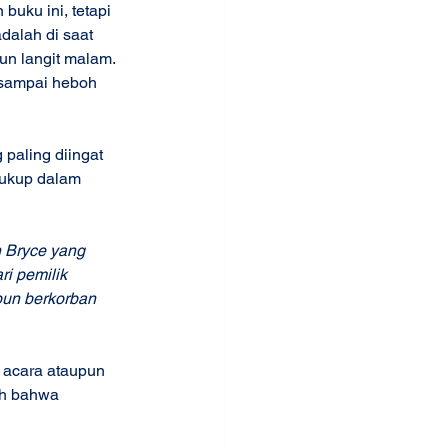
uku ini, tetapi 
dalah di saat 
un langit malam. 
 sampai heboh 
paling diingat 
cukup dalam 
 Bryce yang 
i pemilik 
pun berkorban 
n acara ataupun 
ah bahwa 