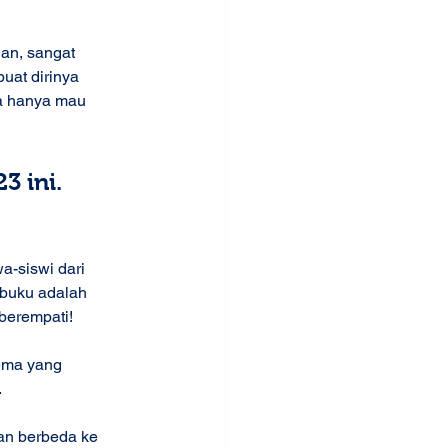
an, sangat 
at dirinya 
ia hanya mau 
 ini. 
-siswi dari 
 buku adalah 
berempati! 
ema yang 
 
an berbeda ke 