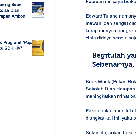
Februari ini, saya berke
ening Soon!
olah Dian
Edward Tulane namanya
rapan Ambon
mewah, dan sangat dii
 23, 2022
kerap menyombongkan di
cinta dirinya sendiri saj
w Program! "Pojok
ku SDH HV"
Begitulah ya
 4, 2022
Sebenarnya, 
Book Week (Pekan Buku
Sekolah Dian Harapan 
meningkatkan minat ba
Pekan buku tahun ini d
diangkat kali ini, yait
Selain itu, pekan buku