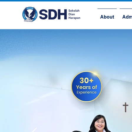
About
Adm