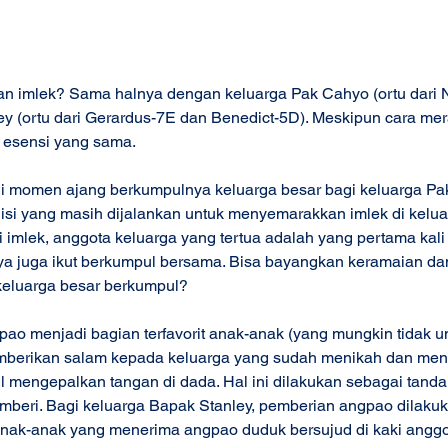
 imlek? Sama halnya dengan keluarga Pak Cahyo (ortu dari N
ey (ortu dari Gerardus-7E dan Benedict-5D). Meskipun cara me
i esensi yang sama.
i momen ajang berkumpulnya keluarga besar bagi keluarga Pa
adisi yang masih dijalankan untuk menyemarakkan imlek di kelua
 imlek, anggota keluarga yang tertua adalah yang pertama kali 
nya juga ikut berkumpul bersama. Bisa bayangkan keramaian da
keluarga besar berkumpul?
gpao menjadi bagian terfavorit anak-anak (yang mungkin tidak u
emberikan salam kepada keluarga yang sudah menikah dan me
bil mengepalkan tangan di dada. Hal ini dilakukan sebagai tand
beri. Bagi keluarga Bapak Stanley, pemberian angpao dilakuk
Anak-anak yang menerima angpao duduk bersujud di kaki anggo