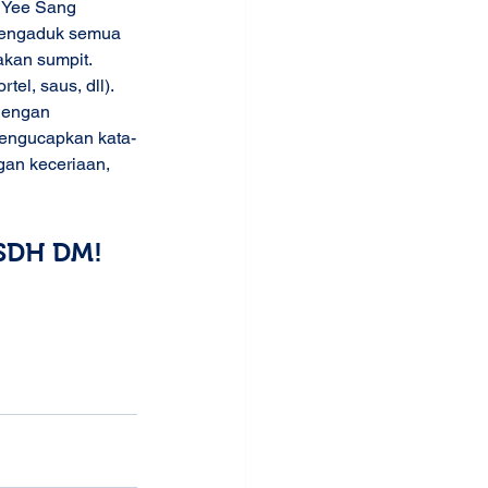
 Yee Sang 
mengaduk semua 
kan sumpit. 
el, saus, dll). 
dengan 
mengucapkan kata-
gan keceriaan, 
 SDH DM! 