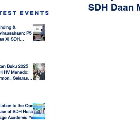
SDH Daan 
test Events
nding &
wirausahaan: P5
as XI SDH
arang –
 17, 2025
mbangun Jiwa
ausaha Sejak Dini
kan Buku 2025
H HV Manado:
moni, Selaras
lam Keberagaman
 7, 2025
itation to the Open
use of SDH Holland
lage Academic Year
24/2025
 13, 2023