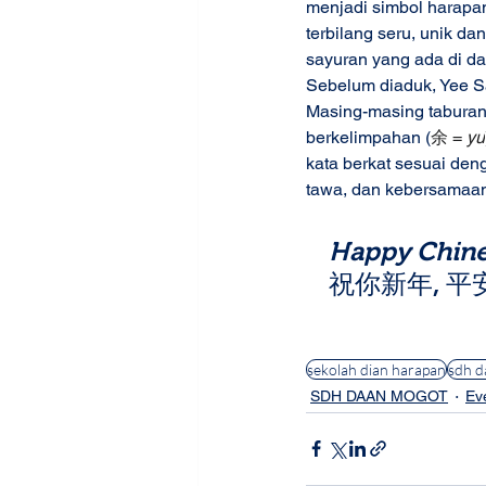
menjadi simbol harapa
terbilang seru, unik 
sayuran yang ada di d
Sebelum diaduk, Yee San
Masing-masing taburan 
berkelimpahan (
余 = 
yu
kata berkat sesuai den
tawa, dan kebersamaa
Happy Chine
祝你新年, 平
sekolah dian harapan
sdh d
SDH DAAN MOGOT
Ev