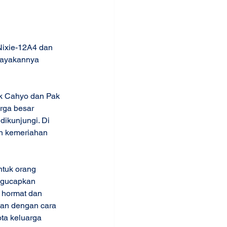
ixie-12A4 dan 
rayakannya 
k Cahyo dan Pak 
rga besar 
dikunjungi. Di 
n kemeriahan 
ntuk orang 
ngucapkan 
a hormat dan 
an dengan cara 
ta keluarga 