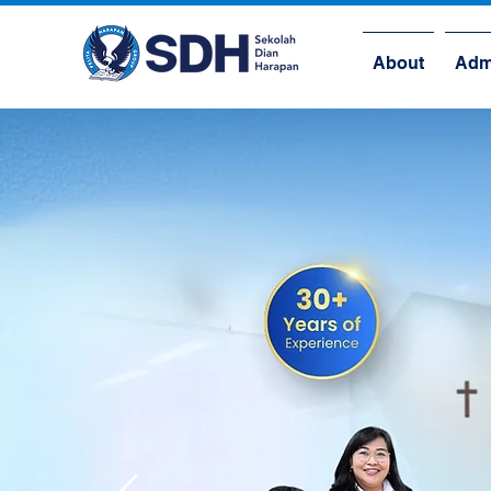
About
Adm