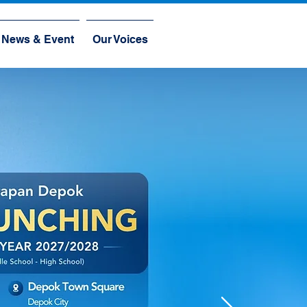
News & Event
Our Voices