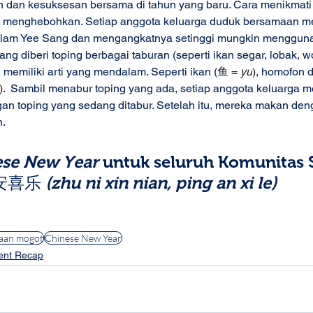
n dan kesuksesan bersama di tahun yang baru. Cara menikmati
dan menghebohkan. Setiap anggota keluarga duduk bersamaan 
alam Yee Sang dan mengangkatnya setinggi mungkin mengguna
g diberi toping berbagai taburan (seperti ikan segar, lobak, wort
memiliki arti yang mendalam. Seperti ikan (
鱼 = 
yu
)
, homofon 
). 
 Sambil menabur toping yang ada, setiap anggota keluarga 
gan toping yang sedang ditabur. Setelah itu, mereka makan den
n.
se New Year
 untuk seluruh Komunitas
安喜乐 
(zhu ni xin nian, ping an xi le)
aan mogot
Chinese New Year
ent Recap