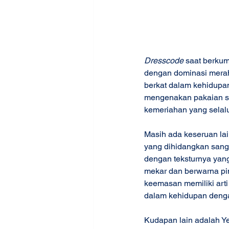
Dresscode
 saat berku
dengan dominasi merah
berkat dalam kehidupan
mengenakan pakaian se
kemeriahan yang selalu
Masih ada keseruan la
yang dihidangkan sanga
dengan teksturnya yan
mekar dan berwarna pi
keemasan memiliki art
dalam kehidupan denga
Kudapan lain adalah Y