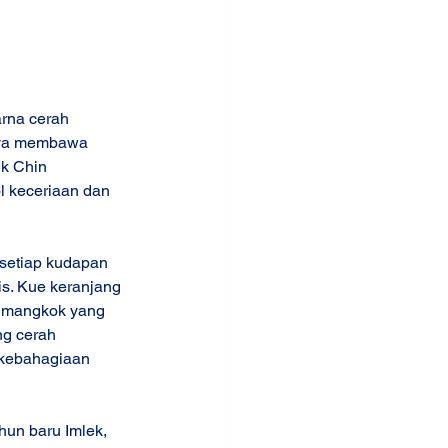
rna cerah 
aya membawa 
k Chin 
l keceriaan dan 
setiap kudapan 
s. Kue keranjang 
e mangkok yang 
g cerah 
 kebahagiaan 
hun baru Imlek, 