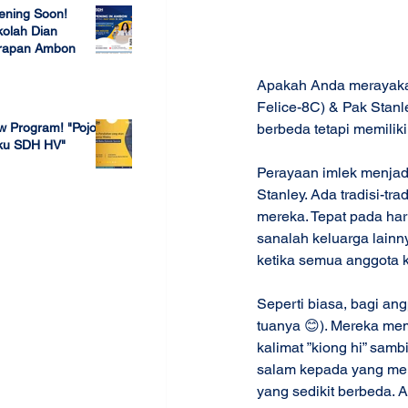
ening Soon!
olah Dian
rapan Ambon
 23, 2022
Apakah Anda merayakan
Felice-8C) & Pak Stanl
berbeda tetapi memilik
w Program! "Pojok
ku SDH HV"
Perayaan imlek menjad
 4, 2022
Stanley. Ada tradisi-tr
mereka. Tepat pada hari
sanalah keluarga lain
ketika semua anggota 
Seperti biasa, bagi an
tuanya 😊). Mereka m
kalimat ”kiong hi” sam
salam kepada yang mem
yang sedikit berbeda. 