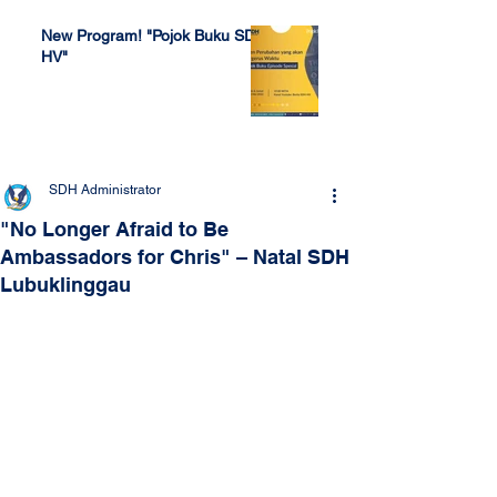
New Program! "Pojok Buku SDH
HV"
Jul 4, 2022
SDH Administrator
"No Longer Afraid to Be
Ambassadors for Chris" – Natal SDH
Lubuklinggau