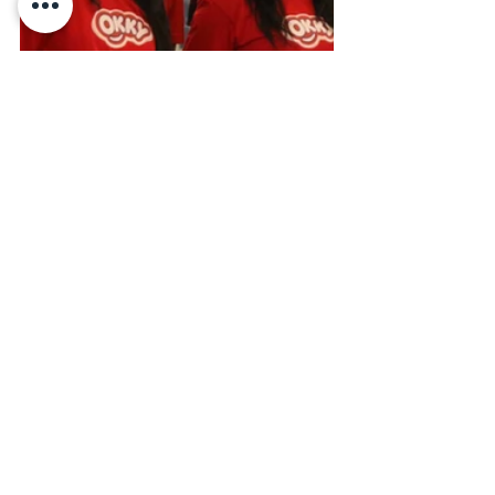
Selain itu, kami juga mengadakan kegiatan 
potluck di dalam kelas sebagai suatu momen 
kebersamaan. Murid-murid membawa berbagai 
jenis makanan untuk disantap bersama dengan 
homeroom juga Bapak dan Ibu staf SDH 
Lubuklinggau. 
Kami berharap bahwa perayaan natal ini tidak 