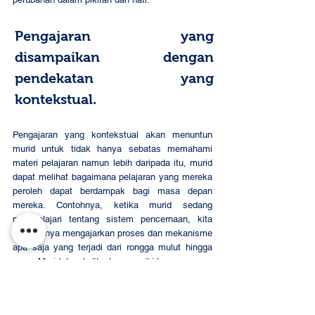
Pengajaran yang 
disampaikan dengan 
pendekatan yang 
kontekstual. 
Pengajaran yang kontekstual akan menuntun 
murid untuk tidak hanya sebatas memahami 
materi pelajaran namun lebih daripada itu, murid 
dapat melihat bagaimana pelajaran yang mereka 
peroleh dapat berdampak bagi masa depan 
mereka. Contohnya, ketika murid sedang 
mempelajari tentang sistem pencernaan, kita 
tidak hanya mengajarkan proses dan mekanisme 
apa saja yang terjadi dari rongga mulut hingga 
anus. Murid dapat dituntun memikirkan apa yang 
terjadi ketika mereka tidak menjaga pola makan 
yang teratur bagi sistem pencernaan tubuhnya, 
lalu hal apa yang perlu untuk dilakukan untuk 